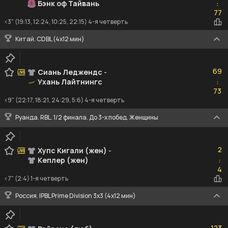
Бэнк оф Тайвань
:
77
77
<3" (19:13, 12:24, 10:25, 22:15) 4-я четверть
Китай. CDBL (4x12 мин)
69
69
Сиань Леджендс
-
Ухань Лайтнингc
:
73
73
<9" (22:17, 18:21, 24:29, 5:6) 4-я четверть
Руанда. RBL. 1/2 финала. До 3-х побед. Женщины
2
2
Хупс Кигали (жен)
-
Кеплер (жен)
:
4
4
<7" (2:4) 1-я четверть
Россия. IPBL Prime Division 3x3 (4x12 мин)
123
123