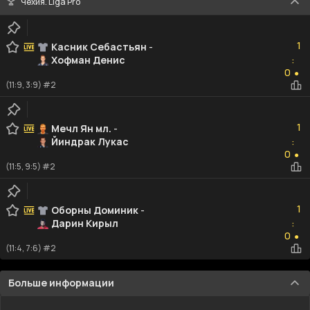
Чехия. Liga Pro
1
1
Касник Себастьян
-
Хофман Денис
:
0
0
●
(11:9, 3:9) #2
1
1
Мечл Ян мл.
-
Йиндрак Лукас
:
0
0
●
(11:5, 9:5) #2
1
1
Оборны Доминик
-
Дарин Кирыл
:
0
0
●
(11:4, 7:6) #2
Больше информации