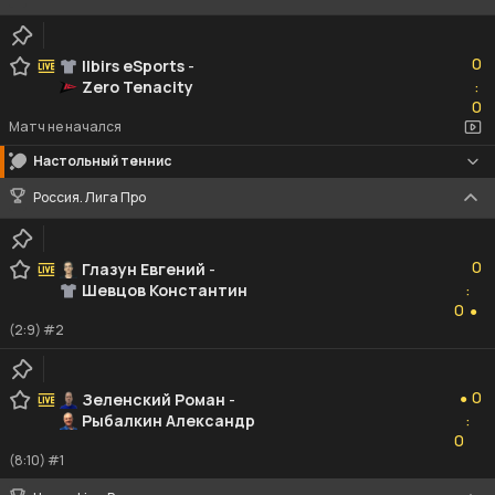
0
0
Ilbirs eSports
-
Zero Tenacity
:
0
0
Матч не начался
Настольный теннис
Россия. Лига Про
0
0
Глазун Евгений
-
Шевцов Константин
:
0
0
●
(2:9) #2
0
0
Зеленский Роман
-
●
Рыбалкин Александр
:
0
0
(8:10) #1