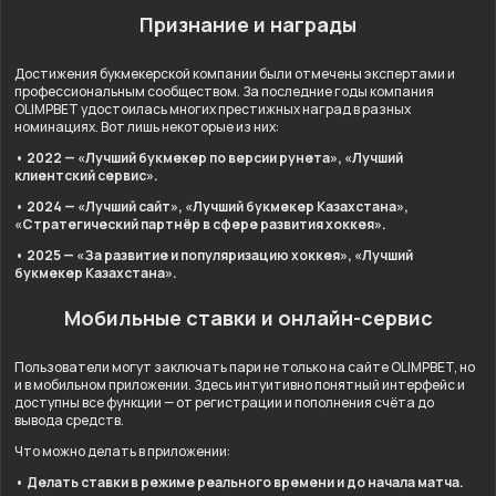
Признание и награды
Достижения букмекерской компании были отмечены экспертами и
профессиональным сообществом. За последние годы компания
OLIMPBET удостоилась многих престижных наград в разных
номинациях. Вот лишь некоторые из них:
• 2022 — «Лучший букмекер по версии рунета», «Лучший
клиентский сервис».
• 2024 — «Лучший сайт», «Лучший букмекер Казахстана»,
«Стратегический партнёр в сфере развития хоккея».
• 2025 — «За развитие и популяризацию хоккея», «Лучший
букмекер Казахстана».
Мобильные ставки и онлайн-сервис
Пользователи могут заключать пари не только на сайте OLIMPBET, но
и в мобильном приложении. Здесь интуитивно понятный интерфейс и
доступны все функции — от регистрации и пополнения счёта до
вывода средств.
Что можно делать в приложении:
• Делать ставки в режиме реального времени и до начала матча.