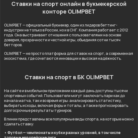
Ставки на спорт онлайн в букмекерской
конторе OLIMPBET
OLIMPBET — официальный букмекер, один из лидеров беттинг-
индустрии не только в России, но и в СНГ. Компания работает с 2012
года. Она выстраивает отношения с пользователями на основе
доверия, прозрачности и честной игры, объединяя сотни тысяч
бетторов.
OLIMPBET — не просто платформа для ставок на спорт, а современная
экосистема, где сочетаются инновации и высокая надёжность.
Ставки на спорт в БК OLIMPBET
На сайте и в мобильном приложении каждый день доступны тысячи
спортивных событий. Пользователи могут заключать пари как до
начала матча, так и во время игры: анализировать статистику,
выбирать исходы, включая форы и тоталы, а также прогнозировать
долгосрочные результаты турниров.
В линии представлены все популярные виды спорта, на которые можно
сделать ставку:
• Футбол — чемпионаты и кубки разных уровней, в том числе
топовые европейские лиги.