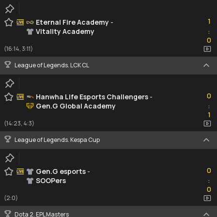
1
1
Eternal Fire Academy
-
Vitality Academy
:
0
0
(16:14, 3:11)
League of Legends. LCK CL
0
0
Hanwha Life Esports Challengers
-
Gen.G Global Academy
:
1
1
(14:23, 4:3)
League of Legends. Kespa Cup
0
0
Gen.G esports
-
SOOPers
:
0
0
(2:0)
Dota 2. EPL Masters