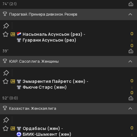
74" (2:1)
Парагвай. Примера дивизион. Резерв
0
0
Насьональ Асунсьон (рез)
-
Гуарани Асунсьон (рез)
:
0
0
39"
ЮАР. Сасол лига. Женщины
0
0
Эммарентия Пайретс (жен)
-
Фьюче Старс (жен)
:
0
0
52" (0:0)
Казахстан. Женская лига
0
0
Ордабасы (жен)
-
БИИК-Шымкент (жен)
:
0