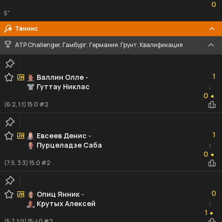
0
5"
Теннис
ATP Challenger. Гамбург. Германия. Грунт. Квалификация
1
1
Валлин Олле
-
Гуттау Никлас
:
0
0
●
(6:2, 1:1) 15:0 #2
1
1
Евсеев Денис
-
Пурцеладзе Саба
:
0
0
●
(7:5, 3:3) 15:0 #2
0
0
Опиц Янник
-
Крутых Алексей
:
1
1
●
(5:7, 1:0) 15:40 #2