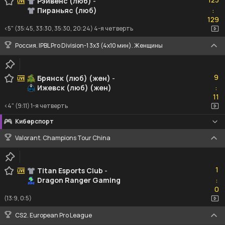
Рэйвенс (люб)
-
Пираньяс (люб)
:
129
129
<5" (35:45, 33:30, 35:30, 20:24) 4-я четверть
Россия. IPBL Pro Division-1 3x3 (4x10 мин). Женщины
9
9
Брянск (люб) (жен)
-
Ижевск (люб) (жен)
:
11
11
<4" (9:11) 1-я четверть
Киберспорт
Valorant. Champions Tour China
1
1
Titan Esports Club
-
Dragon Ranger Gaming
:
0
0
(13:9, 0:5)
CS2. European Pro League