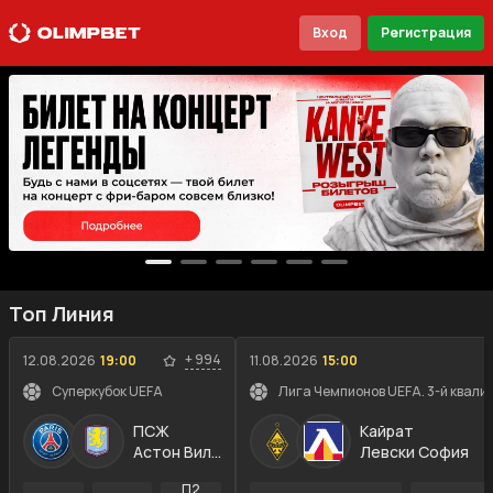
Вход
Регистрация
Топ Линия
+
994
12.08.2026
19:00
11.08.2026
15:00
Суперкубок UEFA
Лига Чемпионов UEFA. 3-й квали
ПСЖ
Кайрат
Астон Вилла
Левски София
П2