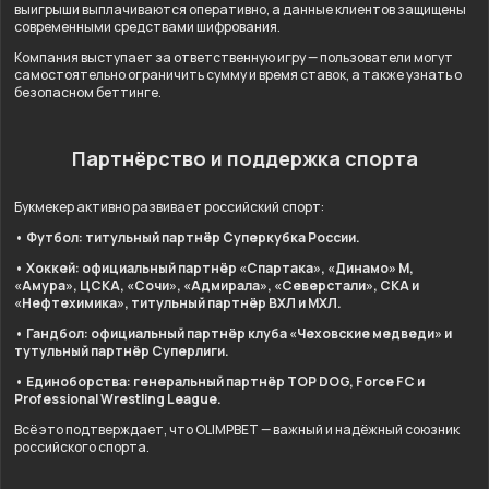
выигрыши выплачиваются оперативно, а данные клиентов защищены
современными средствами шифрования.
Компания выступает за ответственную игру — пользователи могут
самостоятельно ограничить сумму и время ставок, а также узнать о
безопасном беттинге.
Партнёрство и поддержка спорта
Букмекер активно развивает российский спорт:
• Футбол: титульный партнёр Суперкубка России.
• Хоккей: официальный партнёр «Спартака», «Динамо» М,
«Амура», ЦСКА, «Сочи», «Адмирала», «Северстали», СКА и
«Нефтехимика», титульный партнёр ВХЛ и МХЛ.
• Гандбол: официальный партнёр клуба «Чеховские медведи» и
тутульный партнёр Суперлиги.
• Единоборства: генеральный партнёр TOP DOG, Force FC и
Professional Wrestling League.
Всё это подтверждает, что OLIMPBET — важный и надёжный союзник
российского спорта.