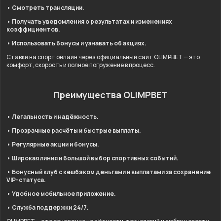
• Смотреть трансляции.
• Получать уведомления о результатах и изменениях
коэффициентов.
• Использовать бонусы и узнавать об акциях.
Ставки на спорт онлайн через официальный сайт OLIMPBET — это
комфорт, скорость и полное погружение в процесс.
Преимущества OLIMPBET
• Легальность и надёжность.
• Прозрачные расчёты и быстрые выплаты.
• Регулярные акции и бонусы.
• Широкая линия и большой выбор спортивных событий.
• Бонусный клуб с кешбэком деньгами и выплатами за сохранение
VIP-статуса.
• Удобное мобильное приложение.
• Служба поддержки 24/7.