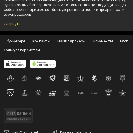
OLIMPBET — это сочетание надёжности, технологий и любви к спорту.
Здесь каждый беттор, независимо от опыта, найдёт подходящий для
себя формат пари и может быть уверен в честности и прозрачности
всех процессов.
Свернуть
О букмекере
Контакты
Наши партнеры
Документы
Блог
Калькулятор систем
help@olimp.bet
Канал в Telegram