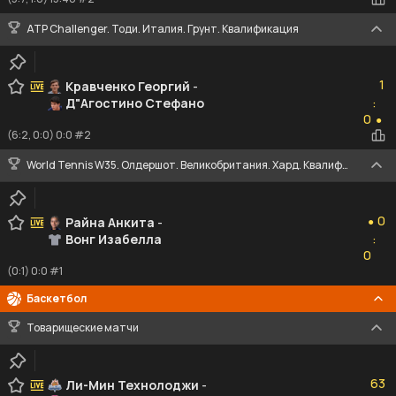
ATP Challenger. Тоди. Италия. Грунт. Квалификация
1
1
Кравченко Георгий
-
Д"Агостино Стефано
:
0
0
●
(6:2, 0:0) 0:0 #2
World Tennis W35. Олдершот. Великобритания. Хард. Квалификация
0
0
Райна Анкита
-
●
Вонг Изабелла
:
0
0
(0:1) 0:0 #1
Баскетбол
Товарищеские матчи
63
63
Ли-Мин Технолоджи
-