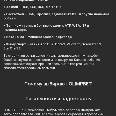
• Хоккей — НХЛ, КХЛ, ВХЛ, МХЛ и т. д.
• Баскетбол — НБА, Евролига, Единая Лига ВТБ и другие значимые
события.
• Теннис — турниры Большого шлема, ATP, WTA, ITF и
челленджеры.
• Бокс и ММА — топовые бои и андеркарды.
• Киберспорт — ивенты по CS2, Dota 2, Valorant, Overwatch 2,
StarCraft 2.
Также в линии есть и дополнительные направления — гандбол,
бейсбол, снукер, водное поло и многое другое. Каждое событие
сопровождается расширенной росписью, а коэффициенты
обновляются в реальном времени.
Почему выбирают OLIMPBET
Легальность и надёжность
OLIMPBET — лицензированный букмекер, работающий в рамках
законодательства РФ и СРО букмекеров. Все расчёты прозрачны,