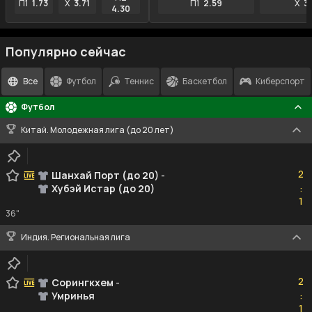
П1
1.73
X
3.71
П1
2.59
X
3
4.30
Популярно сейчас
Все
Футбол
Теннис
Баскетбол
Киберспорт
Футбол
Китай. Молодежная лига (до 20 лет)
2
2
Шанхай Порт (до 20)
-
Хубэй Истар (до 20)
:
1
1
36"
Индия. Региональная лига
2
2
Сорингкхем
-
Умринья
:
1
1