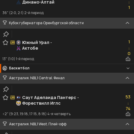
Динамо-Алтай
:
1
1
36" (2:0, 2:1) 2-й период
Кубок губернатора Оренбургской области
1
1
Южный Урал
-
Актобе
:
0
0
13" (1:0) 1-й период
Баскетбол
Австралия. NBL1 Central. Финал
53
53
Саут Аделаида Пантерс
-
Форествилл Иглс
:
74
74
<2" (9:23, 19:18, 17:15, 8:18) 4-я четверть
Австралия. NBL1 West. Плей-офф