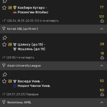
77
77
Кокберн Кугарс
-
Рокингем Флэймс
:
101
101
<7" (28:34, 18:33, 20:33, 11:1) 4-я четверть
Китай. NBL (до 19 лет)
29
29
Цзянсу (до 19)
-
Фуцзянь (до 19)
:
18
18
<1" (29:18) 1-я четверть
Asian University League
52
52
Васеда Унив.
-
Нэшнл Ченчи Унив.
:
60
60
<1" (29:37, 23:23) Перерыв
Филиппины. MPBL