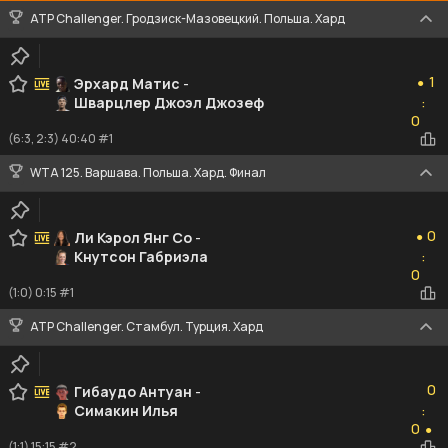
ATP Challenger. Гродзиск-Мазовецкий. Польша. Хард
1
1
Эрхард Матис
-
●
Шварцлер Джоэл Джозеф
:
0
0
(6:3, 2:3) 40:40 #1
WTA 125. Варшава. Польша. Хард. Финал
0
0
Ли Кэрол Янг Со
-
●
Кнутсон Габриэла
:
0
0
(1:0) 0:15 #1
ATP Challenger. Стамбул. Турция. Хард
0
0
Гибаудо Антуан
-
Симакин Илья
:
0
0
●
(1:1) 15:15 #2