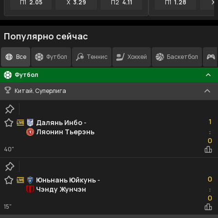
П1
2.05
X
3.29
П2
4.11
П1
1.28
X
Популярно сейчас
Все
Футбол
Теннис
Хоккей
Баскетбол
Футбол
Китай. Суперлига
1
1
Далянь Инбо
-
Ляонин Тьерэнь
:
0
0
40"
0
0
Юньнань Юйкунь
-
Чэнду Жунчэн
:
0
0
15"