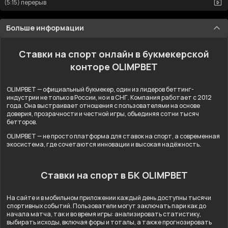
(5:15) перерыв
Больше информации
Ставки на спорт онлайн в букмекерской
конторе OLIMPBET
OLIMPBET — официальный букмекер, один из лидеров беттинг-
индустрии не только в России, но и в СНГ. Компания работает с 2012
года. Она выстраивает отношения с пользователями на основе
доверия, прозрачности и честной игры, объединяя сотни тысяч
бетторов.
OLIMPBET — не просто платформа для ставок на спорт, а современная
экосистема, где сочетаются инновации и высокая надёжность.
Ставки на спорт в БК OLIMPBET
На сайте и в мобильном приложении каждый день доступны тысячи
спортивных событий. Пользователи могут заключать пари как до
начала матча, так и во время игры: анализировать статистику,
выбирать исходы, включая форы и тоталы, а также прогнозировать