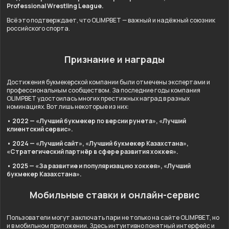
Professional Wrestling League.
Всё это подтверждает, что OLIMPBET — важный и надёжный союзник
российского спорта.
Признание и награды
Достижения букмекерской компании были отмечены экспертами и
профессиональным сообществом. За последние годы компания
OLIMPBET удостоилась многих престижных наград в разных
номинациях. Вот лишь некоторые из них:
• 2022 — «Лучший букмекер по версии рунета», «Лучший
клиентский сервис».
• 2024 — «Лучший сайт», «Лучший букмекер Казахстана»,
«Стратегический партнёр в сфере развития хоккея».
• 2025 — «За развитие и популяризацию хоккея», «Лучший
букмекер Казахстана».
Мобильные ставки и онлайн-сервис
Пользователи могут заключать пари не только на сайте OLIMPBET, но
и в мобильном приложении. Здесь интуитивно понятный интерфейс и