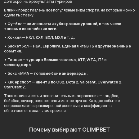
долгосрочные результаты турниров.
В линии представлены все популярные виды спорта, на которые можно
сделать ставку:
• Футбол — чемпионаты и кубки разных уровней, в том числе
топовые европейские лиги.
• Хоккей — НХЛ, КХЛ, ВХЛ, МХЛ и т. д.
• Баскетбол — НБА, Евролига, Единая Лига ВТБ и другие значимые
события.
• Теннис — турниры Большого шлема, ATP, WTA, ITF и
челленджеры.
• Бокс и ММА — топовые бои и андеркарды.
• Киберспорт — ивенты по CS2, Dota 2, Valorant, Overwatch 2,
StarCraft 2.
Также в линии есть и дополнительные направления — гандбол,
бейсбол, снукер, водное поло и многое другое. Каждое событие
сопровождается расширенной росписью, а коэффициенты
обновляются в реальном времени.
Почему выбирают OLIMPBET