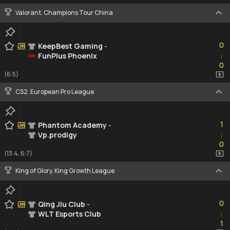
Valorant. Champions Tour China
0
0
KeepBest Gaming
-
FunPlus Phoenix
:
0
0
(6:5)
CS2. European Pro League
1
1
Phantom Academy
-
Vp.prodigy
:
0
0
(13:4, 6:7)
King of Glory. King Growth League
0
0
Qing Jiu Club
-
WLT Esports Club
:
1
1