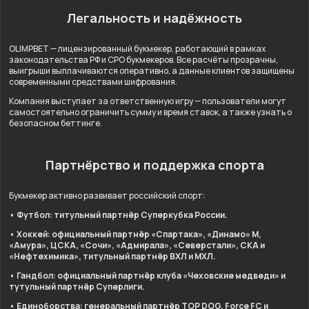
Легальность и надёжность
OLIMPBET — лицензированный букмекер, работающий в рамках
законодательства РФ и СРО букмекеров. Все расчёты прозрачны,
выигрыши выплачиваются оперативно, а данные клиентов защищены
современными средствами шифрования.
Компания выступает за ответственную игру — пользователи могут
самостоятельно ограничить сумму и время ставок, а также узнать о
безопасном беттинге.
Партнёрство и поддержка спорта
Букмекер активно развивает российский спорт:
• Футбол: титульный партнёр Суперкубка России.
• Хоккей: официальный партнёр «Спартака», «Динамо» М,
«Амура», ЦСКА, «Сочи», «Адмирала», «Северстали», СКА и
«Нефтехимика», титульный партнёр ВХЛ и МХЛ.
• Гандбол: официальный партнёр клуба «Чеховские медведи» и
тутульный партнёр Суперлиги.
• Единоборства: генеральный партнёр TOP DOG, Force FC и