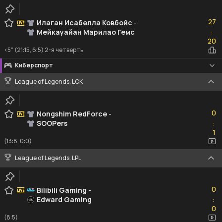
27
27
Илаган Исабелла Ковбойс
-
Мейкауайан Марилао Гемс
:
20
20
<5" (21:15, 6:5) 2-я четверть
Киберспорт
League of Legends. LCK
0
0
Nongshim RedForce
-
SOOPers
:
1
1
(13:8, 0:0)
League of Legends. LPL
0
0
Bilibili Gaming
-
Edward Gaming
:
0
0
(8:5)