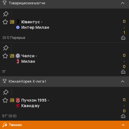
Товарищеские матчи
0
0
Ювентус
-
Интер Милан
:
1
1
(0:1) Перерыв
0
0
Челси
-
Милан
:
0
0
11"
Южная Корея. К-лига 1
0
0
Пучхон 1995
-
Кванджу
:
0
0
57" (0:0)
Теннис