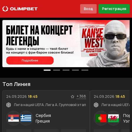
Вход
Регистрация
Топ Линия
+
368
24.09.2026
18:45
24.09.2026
18:45
Лига наций UEFA. Лига A. Групповой этап
Лига наций UEFA.
Сербия
Пор
Греция
Уэл