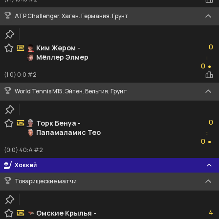
ATP Challenger. Хаген. Германия. Грунт
0
0
Ким Жером
-
Мёллер Элмер
:
0
0
●
(1:0) 0:0 #2
World Tennis M15. Эйпен. Бельгия. Грунт
0
0
Торк Бенуа
-
Папамаламис Тео
:
0
0
●
(0:0) 40:A #2
Хоккей
Товарищеские матчи
4
4
Омские Крылья
-