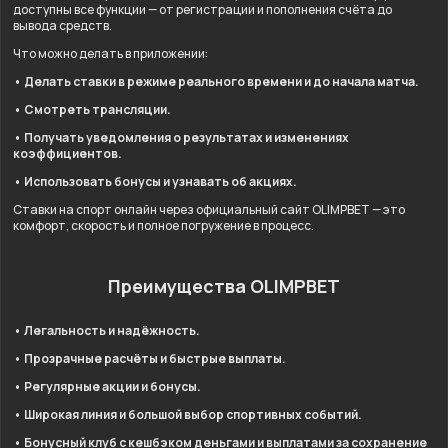
доступны все функции — от регистрации и пополнения счёта до
вывода средств.
Что можно делать в приложении:
• Делать ставки в режиме реального времени и до начала матча.
• Смотреть трансляции.
• Получать уведомления о результатах и изменениях
коэффициентов.
• Использовать бонусы и узнавать об акциях.
Ставки на спорт онлайн через официальный сайт OLIMPBET — это
комфорт, скорость и полное погружение в процесс.
Преимущества OLIMPBET
• Легальность и надёжность.
• Прозрачные расчёты и быстрые выплаты.
• Регулярные акции и бонусы.
• Широкая линия и большой выбор спортивных событий.
• Бонусный клуб с кешбэком деньгами и выплатами за сохранение