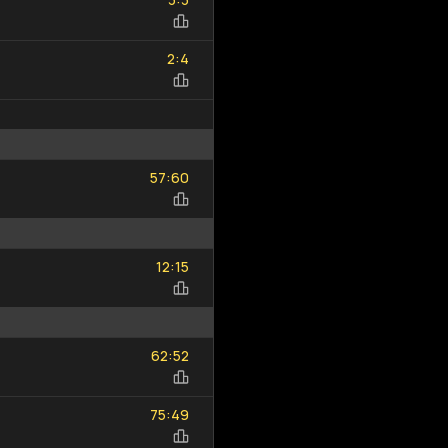
2
4
:
2
4
57
60
:
57
60
12
15
:
12
15
62
52
:
62
52
75
49
:
75
49