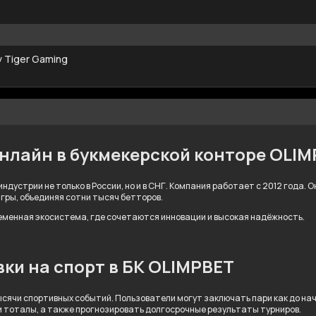
y Tiger Gaming
онлайн в букмекерской конторе OLI
ндустрии не только в России, но и в СНГ. Компания работает с 2012 года.
игры, объединяя сотни тысяч бетторов.
ременная экосистема, где сочетаются инновации и высокая надёжность.
ки на спорт в БК OLIMPBET
сячи спортивных событий. Пользователи могут заключать пари как до нача
и тоталы, а также прогнозировать долгосрочные результаты турниров.