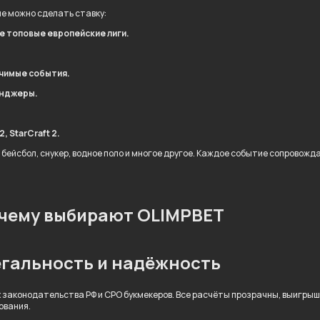
ые можно сделать ставку:
ле топовые европейские лиги.
ачимые события.
енджеры.
, StarCraft 2.
 бейсбол, снукер, водное поло и многое другое. Каждое событие сопровож
чему выбирают OLIMPBET
гальность и надёжность
 законодательства РФ и СРО букмекеров. Все расчёты прозрачны, выигры
ования.