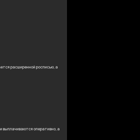
дается расширенной росписью, а
ши выплачиваются оперативно, а