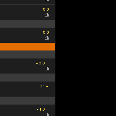
0
0
:
0
0
Добавить
Обновить
исход
список
0
0
:
0
0
0
0
:
0
0
●
1
1
:
1
1
●
1
0
:
1
0
●