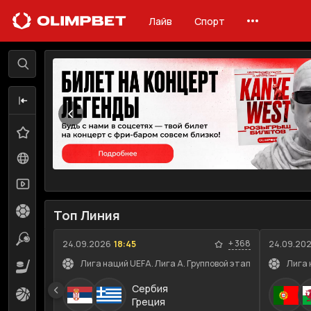
Лайв
Спорт
Лайв
Линия
Избранное
0
Все события
254
Трансляции
125
Футбол
90
Топ Линия
Теннис
21
+
368
24.09.2026
18:45
24.09.20
Лига наций UEFA. Лига A. Групповой этап
Лига 
Хоккей
6
Сербия
Баскетбол
9
Греция