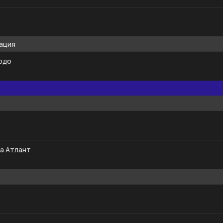
кация
рдо
а Атлант