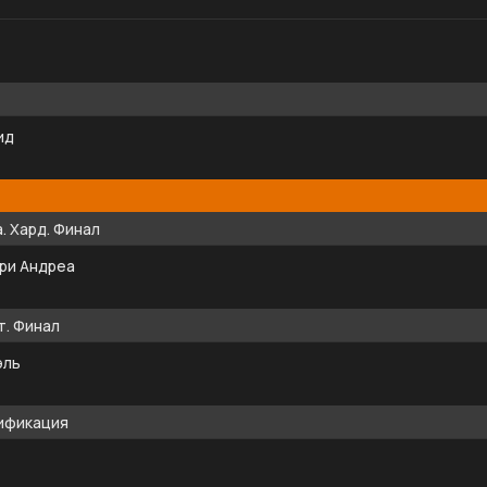
ид
. Хард. Финал
ри Андреа
т. Финал
эль
лификация