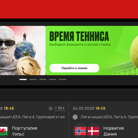
+
364
26
18:45
24.09.2026
18:45
наций UEFA. Лига A. Групповой этап
Лига наций UEFA. Лига A. Груп
Португалия
Норвегия
Уэльс
Дания