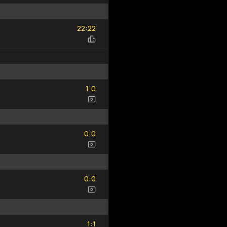
22
22
:
22
22
1
0
:
1
0
0
0
:
0
0
0
0
:
0
0
1
1
:
1
1