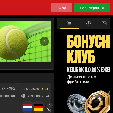
Вход
Регистрация
БОНУСН
КЛУБ
КЕШБЭК ДО 20% ЕЖЕ
Деньгами, а не
фрибетами
+
362
+
364
24.09.2026
18:45
09.08.202
повой этап
Лига наций UEFA. Лига A. Групповой этап
ATP 10
Нидерланды
Германия