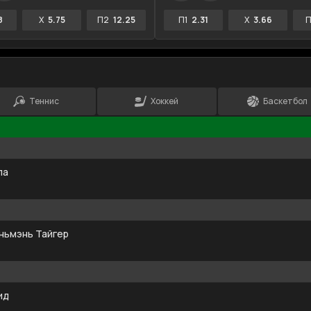
8
X
5.75
П2
12.25
П1
2.31
X
3.66
П
Теннис
Хоккей
Баскетбол
ла
ньмэнь Тайгер
ид