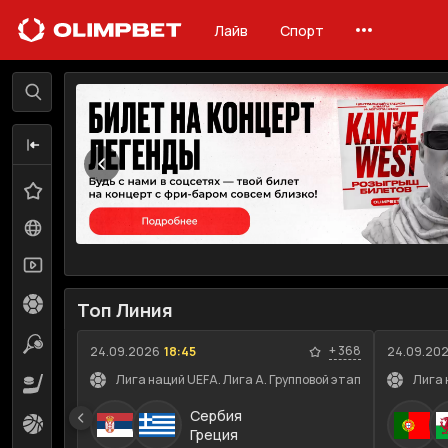
Лайв
Спорт
Лайв
Линия
Избранное
0
Все события
267
Трансляции
126
Футбол
106
Топ Линия
Теннис
20
+
368
24.09.2026
18:45
24.09.20
Лига наций UEFA. Лига A. Групповой этап
Лига 
Хоккей
6
Сербия
Баскетбол
6
Греция