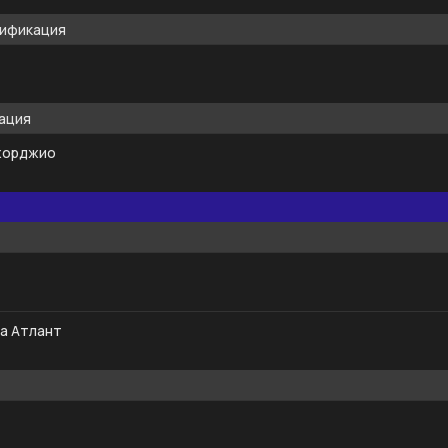
алификация
кация
жорджио
а Атлант