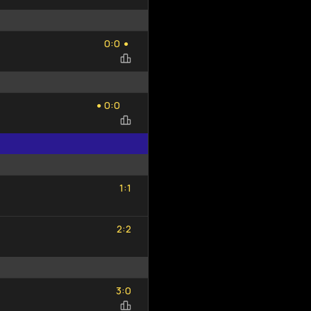
0
0
:
0
0
●
0
0
:
0
0
●
1
1
:
1
1
2
2
:
2
2
3
0
:
3
0