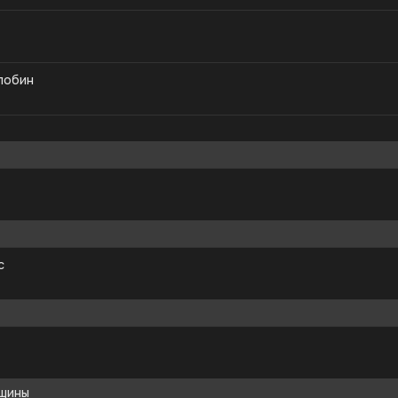
лобин
с
нщины