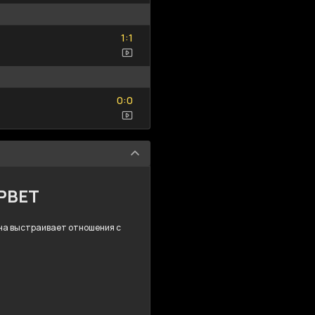
1
1
:
1
1
0
0
:
0
0
MPBET
 Она выстраивает отношения с