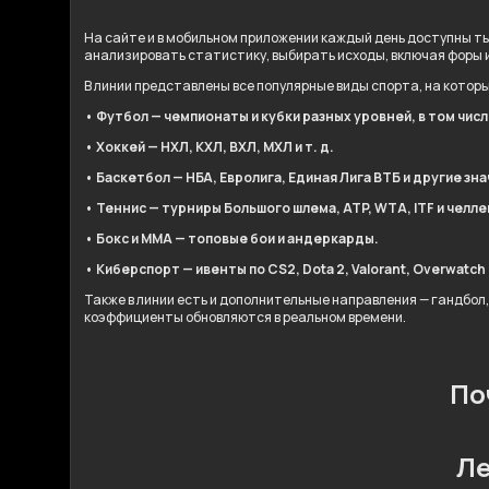
На сайте и в мобильном приложении каждый день доступны ты
анализировать статистику, выбирать исходы, включая форы 
В линии представлены все популярные виды спорта, на котор
• Футбол — чемпионаты и кубки разных уровней, в том чис
• Хоккей — НХЛ, КХЛ, ВХЛ, МХЛ и т. д.
• Баскетбол — НБА, Евролига, Единая Лига ВТБ и другие зн
• Теннис — турниры Большого шлема, ATP, WTA, ITF и челл
• Бокс и ММА — топовые бои и андеркарды.
• Киберспорт — ивенты по CS2, Dota 2, Valorant, Overwatch 2
Также в линии есть и дополнительные направления — гандбол,
коэффициенты обновляются в реальном времени.
По
Ле