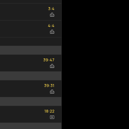
3
4
:
3
4
4
4
:
4
4
39
47
:
39
47
39
31
:
39
31
18
22
:
18
22