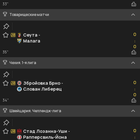
33"
Товарищеские матчи
0
0
Сеута
-
Малага
:
0
0
35"
Чехия. 1-я лига
0
0
Збройовка Брно
-
Слован Либерец
:
0
0
34"
Швейцария. Челлендж-лига
0
0
Стад Лозанна-Уши
-
Рапперсвиль-Йона
:
0