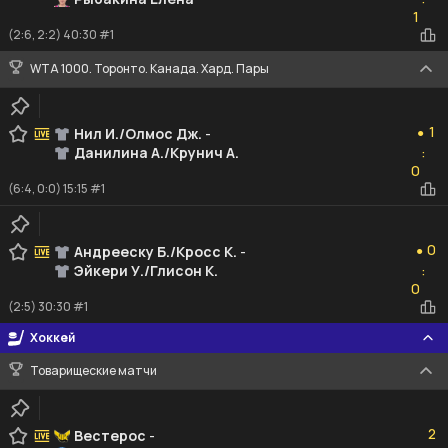
1
1
(2:6, 2:2) 40:30 #1
WTA 1000. Торонто. Канада. Хард. Пары
1
1
Нил И./Олмос Дж.
-
●
Данилина А./Крунич А.
:
0
0
(6:4, 0:0) 15:15 #1
0
0
Андрееску Б./Кросс К.
-
●
Эйкери У./Глисон К.
:
0
0
(2:5) 30:30 #1
Хоккей
Товарищеские матчи
2
2
Вестерос
-