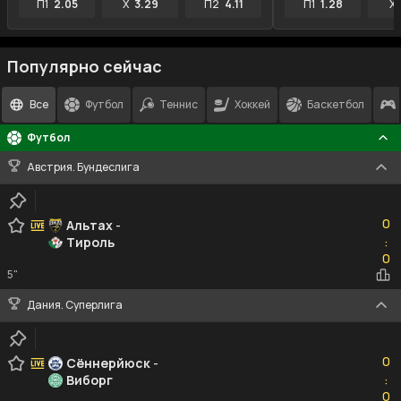
П1
2.05
X
3.29
П2
4.11
П1
1.28
X
Популярно сейчас
Все
Футбол
Теннис
Хоккей
Баскетбол
Футбол
Австрия. Бундеслига
0
0
Альтах
-
Тироль
:
0
0
5"
Дания. Суперлига
0
0
Сённерйюск
-
Виборг
:
0
0