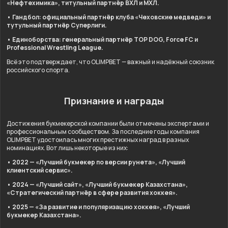
«Нефтехимика», титульный партнёр ВХЛ и МХЛ.
• Гандбол: официальный партнёр клуба «Чеховские медведи» и
тутульный партнёр Суперлиги.
• Единоборства: генеральный партнёр TOP DOG, Force FC и
Professional Wrestling League.
Всё это подтверждает, что OLIMPBET — важный и надёжный союзник
российского спорта.
Признание и награды
Достижения букмекерской компании были отмечены экспертами и
профессиональным сообществом. За последние годы компания
OLIMPBET удостоилась многих престижных наград в разных
номинациях. Вот лишь некоторые из них:
• 2022 — «Лучший букмекер по версии рунета», «Лучший
клиентский сервис».
• 2024 — «Лучший сайт», «Лучший букмекер Казахстана»,
«Стратегический партнёр в сфере развития хоккея».
• 2025 — «За развитие и популяризацию хоккея», «Лучший
букмекер Казахстана».