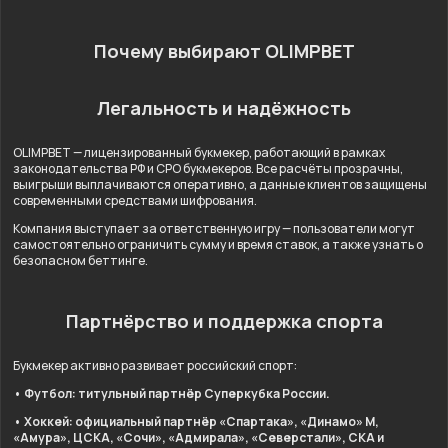
Почему выбирают OLIMPBET
Легальность и надёжность
OLIMPBET — лицензированный букмекер, работающий в рамках
законодательства РФ и СРО букмекеров. Все расчёты прозрачны,
выигрыши выплачиваются оперативно, а данные клиентов защищены
современными средствами шифрования.
Компания выступает за ответственную игру — пользователи могут
самостоятельно ограничить сумму и время ставок, а также узнать о
безопасном беттинге.
Партнёрство и поддержка спорта
Букмекер активно развивает российский спорт:
• Футбол: титульный партнёр Суперкубка России.
• Хоккей: официальный партнёр «Спартака», «Динамо» М,
«Амура», ЦСКА, «Сочи», «Адмирала», «Северстали», СКА и