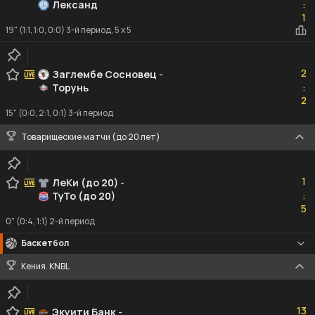
Лександ
:
1
1
19" (1:1, 1:0, 0:0) 3-й период, 5 x 5
2
2
Заглембе Сосновец
-
Торунь
:
2
2
15" (0:0, 2:1, 0:1) 3-й период
Товарищеские матчи (до 20 лет)
1
1
ЛеКи (до 20)
-
ТуТо (до 20)
:
5
5
0" (0:4, 1:1) 2-й период
Баскетбол
Кения. KNBL
13
13
Экуити Банк
-