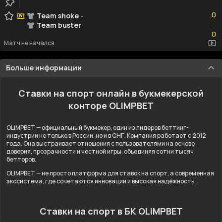
0
0
Team shoke
-
Team buster
:
0
0
Матч не начался
Больше информации
Ставки на спорт онлайн в букмекерской
конторе OLIMPBET
OLIMPBET — официальный букмекер, один из лидеров беттинг-
индустрии не только в России, но и в СНГ. Компания работает с 2012
года. Она выстраивает отношения с пользователями на основе
доверия, прозрачности и честной игры, объединяя сотни тысяч
бетторов.
OLIMPBET — не просто платформа для ставок на спорт, а современная
экосистема, где сочетаются инновации и высокая надёжность.
Ставки на спорт в БК OLIMPBET