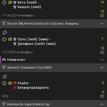
14
Кэтс (люб)
-
Кэмэлс (люб)
:
12
12
<7" (14:12) 1-я четверть
Россия. IPBL Prime Division 3x3 (4x12 мин). Женщины
7
7
Оулс (люб) (жен)
-
Долфинс (люб) (жен)
:
12
12
<7" (7:12) 1-я четверть
Киберспорт
Valorant. Champions Tour EMEA
0
0
Fnatic
-
Enterprise Esports
:
0
0
(9:3)
Rainbow Six. Esports World Cup