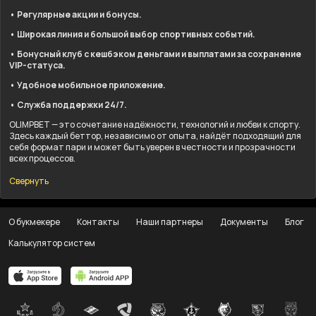
• Регулярные акции и бонусы.
• Широкая линия и большой выбор спортивных событий.
• Бонусный клуб с кешбэком деньгами и выплатами за сохранение
VIP-статуса.
• Удобное мобильное приложение.
• Служба поддержки 24/7.
OLIMPBET — это сочетание надёжности, технологий и любви к спорту.
Здесь каждый беттор, независимо от опыта, найдёт подходящий для
себя формат пари и может быть уверен в честности и прозрачности
всех процессов.
Свернуть
О букмекере
Контакты
Наши партнеры
Документы
Блог
Калькулятор систем