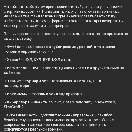
На сайте и в мобильном приложении каждый день доступны тысячи
спортивных событий. Пользователи могут заключать пари как до
начала матча, так и во время игры: анализировать статистику,
выбирать исходы, включая форы и тоталы, а также прогнозировать
долгосрочные результаты турниров.
В линии представлены все популярные виды спорта, на которые можно
сделать ставку:
• Футбол — чемпионаты и кубки разных уровней, в том числе
топовые европейские лиги.
• Хоккей — НХЛ, КХЛ, ВХЛ, МХЛ и т. д.
• Баскетбол — НБА, Евролига, Единая Лига ВТБ и другие значимые
события.
• Теннис — турниры Большого шлема, ATP, WTA, ITF и
челленджеры.
• Бокс и ММА — топовые бои и андеркарды.
• Киберспорт — ивенты по CS2, Dota 2, Valorant, Overwatch 2,
StarCraft 2.
Также в линии есть и дополнительные направления — гандбол,
бейсбол, снукер, водное поло и многое другое. Каждое событие
сопровождается расширенной росписью, а коэффициенты
обновляются в реальном времени.