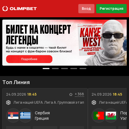
Вход
Регистрация
Топ Линия
+
368
24.09.2026
18:45
24.09.2026
18:45
Лига наций UEFA. Лига A. Групповой этап
Лига наций UEFA.
Сербия
Пор
Греция
Уэл