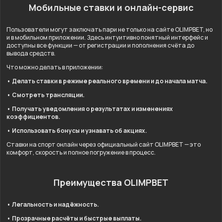
Мобильные ставки и онлайн-сервис
Пользователи могут заключать пари не только на сайте OLIMPBET, но
и в мобильном приложении. Здесь интуитивно понятный интерфейс и
доступны все функции — от регистрации и пополнения счёта до
вывода средств.
Что можно делать в приложении:
• Делать ставки в режиме реального времени и до начала матча.
• Смотреть трансляции.
• Получать уведомления о результатах и изменениях
коэффициентов.
• Использовать бонусы и узнавать об акциях.
Ставки на спорт онлайн через официальный сайт OLIMPBET — это
комфорт, скорость и полное погружение в процесс.
Преимущества OLIMPBET
• Легальность и надёжность.
• Прозрачные расчёты и быстрые выплаты.