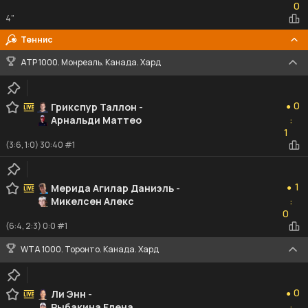
0
4"
Теннис
ATP 1000. Монреаль. Канада. Хард
0
0
Грикспур Таллон
-
●
Арнальди Маттео
:
1
1
(3:6, 1:0) 30:40 #1
1
1
Мерида Агилар Даниэль
-
●
Микелсен Алекс
:
0
0
(6:4, 2:3) 0:0 #1
WTA 1000. Торонто. Канада. Хард
0
0
Ли Энн
-
●
Рыбакина Елена
: