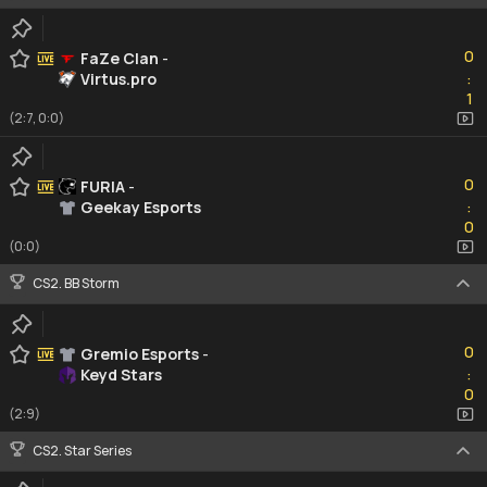
0
0
FaZe Clan
-
Virtus.pro
:
1
1
(2:7, 0:0)
0
0
FURIA
-
Geekay Esports
:
0
0
(0:0)
CS2. BB Storm
0
0
Gremio Esports
-
Keyd Stars
:
0
0
(2:9)
CS2. Star Series