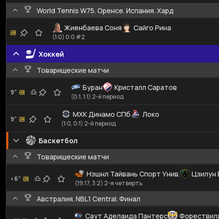
World Tennis W75. Оренсе. Испания. Хард
Жиенбаева Соня
Сайго Рина
(1:0) 0:0 #2
Хоккей
Товарищеские матчи
Буран
Кристалл Саратов
9"
(0:1, 1:1) 2-й период
МХК Динамо СПб
Локо
9"
(1:0, 0:1) 2-й период
Баскетбол
Товарищеские матчи
Нэшнл Тайвань Спорт Унив.
Цзилун 
<6"
(19:17, 3:2) 2-я четверть
Австралия. NBL1 Central. Финал
Саут Аделаида Пантерс
Форествилл