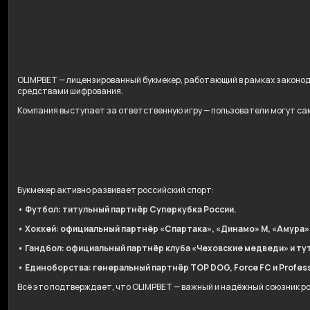
OLIMPBET — лицензированный букмекер, работающий в рамках законо
средствами шифрования.
Компания выступает за ответственную игру — пользователи могут сам
Букмекер активно развивает российский спорт:
• Футбол: титульный партнёр Суперкубка России.
• Хоккей: официальный партнёр «Спартака», «Динамо» М, «Амура»
• Гандбол: официальный партнёр клуба «Чеховские медведи» и ту
• Единоборства: генеральный партнёр TOP DOG, Force FC и Professi
Всё это подтверждает, что OLIMPBET — важный и надёжный союзник р