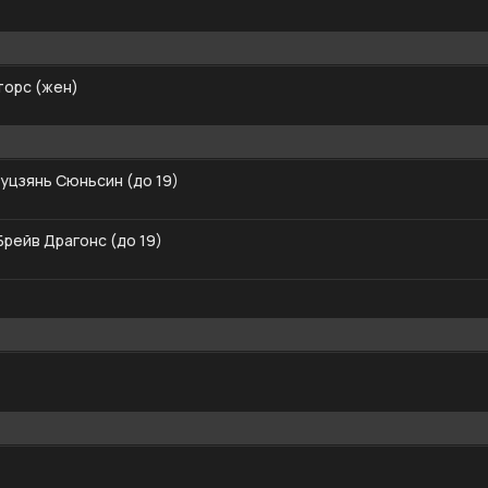
торс (жен)
уцзянь Сюньсин (до 19)
рейв Драгонс (до 19)