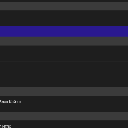
Блэк Кайтс
 Иглс