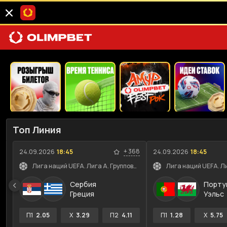
Топ Линия
+
368
24.09.2026
18:45
24.09.2026
18:45
Лига наций UEFA. Лига A. Групповой этап
Сербия
Порту
Греция
Уэльс
П1
2.05
X
3.29
П2
4.11
П1
1.28
X
5.75