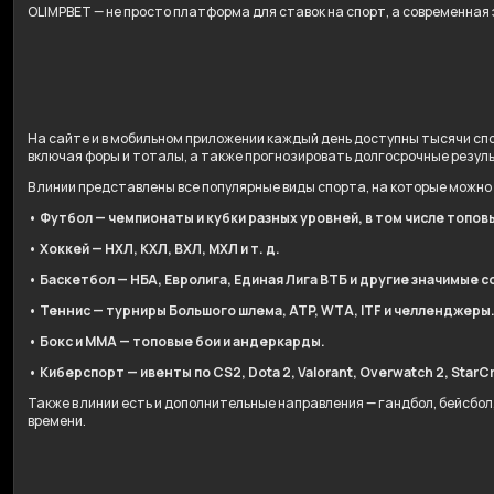
OLIMPBET — не просто платформа для ставок на спорт, а современная
На сайте и в мобильном приложении каждый день доступны тысячи спо
включая форы и тоталы, а также прогнозировать долгосрочные резул
В линии представлены все популярные виды спорта, на которые можно
• Футбол — чемпионаты и кубки разных уровней, в том числе топов
• Хоккей — НХЛ, КХЛ, ВХЛ, МХЛ и т. д.
• Баскетбол — НБА, Евролига, Единая Лига ВТБ и другие значимые с
• Теннис — турниры Большого шлема, ATP, WTA, ITF и челленджеры
• Бокс и ММА — топовые бои и андеркарды.
• Киберспорт — ивенты по CS2, Dota 2, Valorant, Overwatch 2, StarCr
Также в линии есть и дополнительные направления — гандбол, бейсбо
времени.