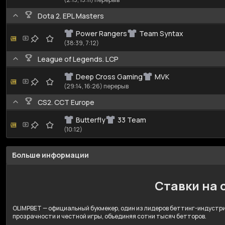
Dota 2. EPL Masters
Power Rangers
Team Syntax
(38:39, 7:12)
League of Legends. LCP
Deep Cross Gaming
MVK
(29:14, 16:26) перерыв
CS2. CCT Europe
Butterfly
33 Team
(10:12)
Больше информации
Ставки на 
OLIMPBET — официальный букмекер, один из лидеров беттинг-индустрии
прозрачности и честной игры, объединяя сотни тысяч бетторов.