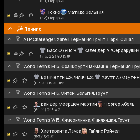
(0:1) Перерыв
Токио
Матида Зельвия
(1:2) Перерыв
Теннис
ATP Challenger. Хаген. Германия. Грунт. Пары. Финал
Басс Ф./Янс Я.
Календер А./Сердарушич 
(4:6, 2:2) 40:15 #1
World Tennis M15. Франкфурт-на-Майне. Германия. Гру
Бранчетти Дж./Илич Дж.
Хаупт А./Мауте Я
(6:3, 3:1) 15:30 #2
World Tennis M15. Эйпен. Бельгия. Грунт
Ван дер Меершен Мартин
Форгер Абель
(6:1, 1:1) 0:15 #2
World Tennis W15. Хямеэнлинна. Финляндия. Грунт
Хиетаранта Лаура
Гайлис Рэйчел
(5:3) 15:0 #1