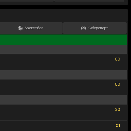
Баскетбол
Киберспорт
0
0
0
0
0
0
0
0
2
0
2
0
0
1
0
1