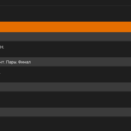
Н.
нт. Пары. Финал
.