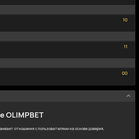
1
0
1
0
1
1
1
1
0
0
0
0
ре OLIMPBET
траивает отношения с пользователями на основе доверия,