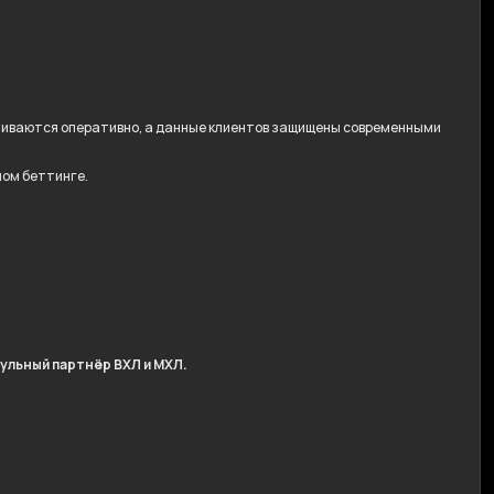
ачиваются оперативно, а данные клиентов защищены современными
ном беттинге.
ульный партнёр ВХЛ и МХЛ.