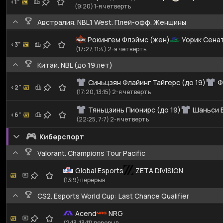
<1"
(9:20) 1-я четверть
Австралия. NBL1 West. Плей-офф. Женщины
Рокингем Флэймс (жен)
Уорик Сена
<3"
(17:27, 11:4) 2-я четверть
Китай. NBL (до 19 лет)
Синьцзян Флайинг Тайгерс (до 19)
Ф
<2"
(17:20, 13:15) 2-я четверть
Тяньцзинь Пионирс (до 19)
Шаньси Б
<6"
(22:25, 7:7) 2-я четверть
Киберспорт
Valorant. Champions Tour Pacific
Global Esports
ZETA DIVISION
(13:9) перерыв
CS2. Esports World Cup: Last Chance Qualifier
Acend
NRG
(2:13, 13:11) перерыв