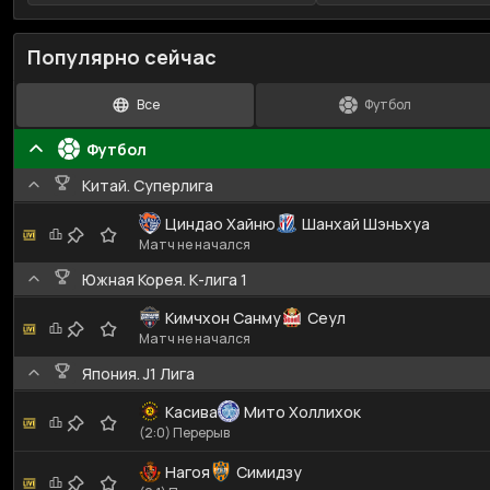
Популярно сейчас
Все
Футбол
Футбол
Китай. Суперлига
Циндао Хайню
Шанхай Шэньхуа
Матч не начался
Южная Корея. К-лига 1
Кимчхон Санму
Сеул
Матч не начался
Япония. J1 Лига
Касива
Мито Холлихок
(2:0) Перерыв
Нагоя
Симидзу