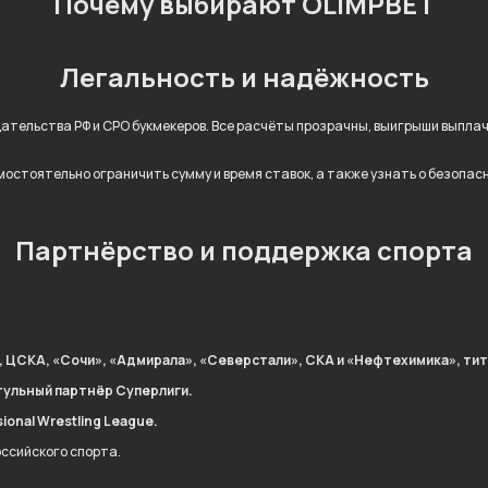
Почему выбирают OLIMPBET
Легальность и надёжность
дательства РФ и СРО букмекеров. Все расчёты прозрачны, выигрыши выпл
остоятельно ограничить сумму и время ставок, а также узнать о безопас
Партнёрство и поддержка спорта
, ЦСКА, «Сочи», «Адмирала», «Северстали», СКА и «Нефтехимика», тит
тульный партнёр Суперлиги.
onal Wrestling League.
оссийского спорта.