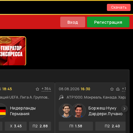
Скачать
Вход
Регистрация
+
364
+
114
6
18:45
08.08.2026
16:30
Лига наций UEFA. Лига A. Групповой этап
ATP 1000. Монреаль. Канада. Хард
Нидерланды
Боржеш Нуну
Германия
Дардери Лучано
X
3.45
П2
2.88
П1
1.58
П2
2.40