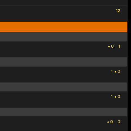
1
2
1
2
0
1
0
1
●
1
0
1
0
●
1
0
1
0
●
0
0
0
0
●