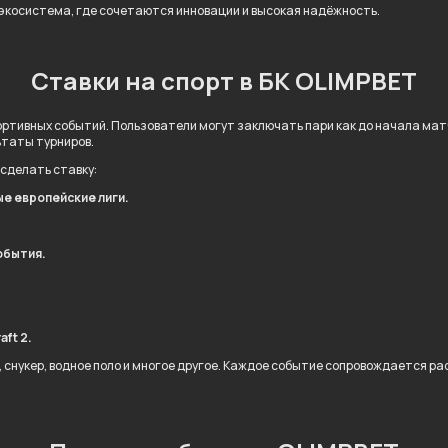
 экосистема, где сочетаются инновации и высокая надёжность.
Ставки на спорт в БК OLIMPBET
ртивных событий. Пользователи могут заключать пари как до начала матча
ьтаты турниров.
 сделать ставку:
ые европейские лиги.
обытия.
.
aft 2.
л, снукер, водное поло и многое другое. Каждое событие сопровождается 