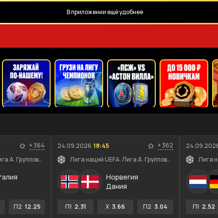
В приложении ещё удобнее
+
364
+
362
24.09.2026
18:45
24.09.202
Лига наций UEFA. Лига A. Групповой этап
Лига наций UEFA. Лига A. Групповой этап
галия
Норвегия
Дания
П2
12.25
П1
2.31
X
3.66
П2
3.04
П1
2.52