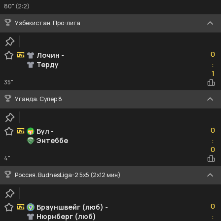
80" (2:2)
Узбекистан. Про-лига
0
0
Лочин
-
Терду
:
1
1
35"
Уганда. Супер 8
0
0
Бул
-
Энтеббе
:
0
0
4"
Россия. BudnesLiga-2 5x5 (2x12 мин)
0
0
Брауншвейг (люб)
-
Нюрнберг (люб)
:
0