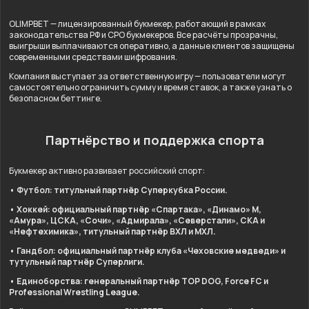
OLIMPBET — лицензированный букмекер, работающий в рамках
законодательства РФ и СРО букмекеров. Все расчёты прозрачны,
выигрыши выплачиваются оперативно, а данные клиентов защищены
современными средствами шифрования.
Компания выступает за ответственную игру — пользователи могут
самостоятельно ограничить сумму и время ставок, а также узнать о
безопасном беттинге.
Партнёрство и поддержка спорта
Букмекер активно развивает российский спорт:
• Футбол: титульный партнёр Суперкубка России.
• Хоккей: официальный партнёр «Спартака», «Динамо» М,
«Амура», ЦСКА, «Сочи», «Адмирала», «Северстали», СКА и
«Нефтехимика», титульный партнёр ВХЛ и МХЛ.
• Гандбол: официальный партнёр клуба «Чеховские медведи» и
тутульный партнёр Суперлиги.
• Единоборства: генеральный партнёр TOP DOG, Force FC и
Professional Wrestling League.