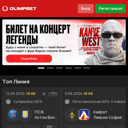
Вход
Регистрация
Топ Линия
+
994
12.08.2026
19:00
11.08.2026
15:00
Суперкубок UEFA
Лига Чемпионов UEFA. 3-й квали
ПСЖ
Кайрат
Астон Вилла
Левски София
П2