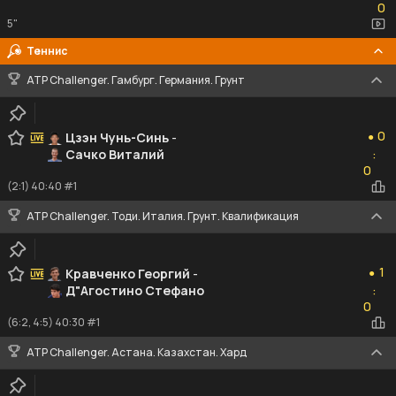
0
5"
Теннис
ATP Challenger. Гамбург. Германия. Грунт
0
0
Цзэн Чунь-Синь
-
●
Сачко Виталий
:
0
0
(2:1) 40:40 #1
ATP Challenger. Тоди. Италия. Грунт. Квалификация
1
1
Кравченко Георгий
-
●
Д"Агостино Стефано
:
0
0
(6:2, 4:5) 40:30 #1
ATP Challenger. Астана. Казахстан. Хард
0