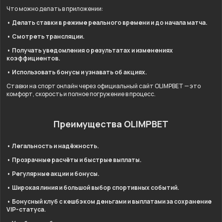
Что можно делать в приложении:
• Делать ставки в режиме реального времени и до начала матча.
• Смотреть трансляции.
• Получать уведомления о результатах и изменениях
коэффициентов.
• Использовать бонусы и узнавать об акциях.
Ставки на спорт онлайн через официальный сайт OLIMPBET — это
комфорт, скорость и полное погружение в процесс.
Преимущества OLIMPBET
• Легальность и надёжность.
• Прозрачные расчёты и быстрые выплаты.
• Регулярные акции и бонусы.
• Широкая линия и большой выбор спортивных событий.
• Бонусный клуб с кешбэком деньгами и выплатами за сохранение
VIP-статуса.