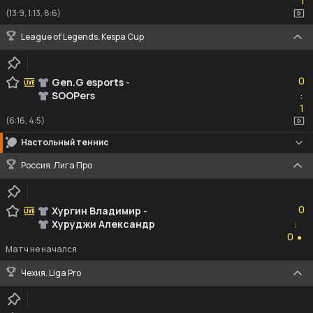
1
(13:9, 1:13, 8:6)
League of Legends. Kespa Cup
0
0
Gen.G esports
-
SOOPers
:
1
1
(6:16, 4:5)
Настольный теннис
Россия. Лига Про
0
0
Хургин Владимир
-
Хуруджи Александр
:
0
0
●
Матч не начался
Чехия. Liga Pro
1