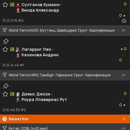
0
Султанов Хумаюн
-
Бинда Александр
:
0
0
●
(5:2) 0:15 #2
World Tennis M25. Муттенц. Швейцария. Грунт. Квалификация
0
0
Лагарриг Лео
-
●
Казанова Андрин
:
0
0
(5:3) A:40 #1
World Tennis W50. Гамбург. Германия. Грунт. Квалификация
0
0
Даемс Джози
-
Роура Ллавериас Рут
:
0
0
●
(1:0) 40:30 #2
Баскетбол
Китай. CDBL (4x12 мин)