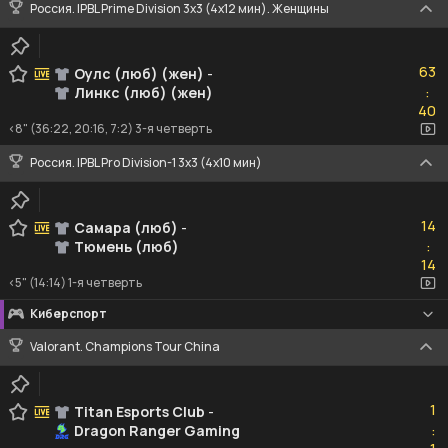
Россия. IPBL Prime Division 3x3 (4x12 мин). Женщины
63
63
Оулс (люб) (жен)
-
Линкс (люб) (жен)
:
40
40
<8" (36:22, 20:16, 7:2) 3-я четверть
Россия. IPBL Pro Division-1 3x3 (4x10 мин)
14
14
Самара (люб)
-
Тюмень (люб)
:
14
14
<5" (14:14) 1-я четверть
Киберспорт
Valorant. Champions Tour China
1
1
Titan Esports Club
-
Dragon Ranger Gaming
:
1