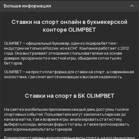
Больше информации
Ставки на спорт онлайн в букмекерской
конторе OLIMPBET
OLIMPBET — официальный букмекер, один из лидеров беттинг-
индустрии не только в России, но и в СНГ. Компания работает с 2012
года. Она выстраивает отношения с пользователями на основе
доверия, прозрачности и честной игры, объединяя сотни тысяч
бетторов.
OLIMPBET — не просто платформа для ставок на спорт, а современная
экосистема, где сочетаются инновации и высокая надёжность.
Ставки на спорт в БК OLIMPBET
На сайте и в мобильном приложении каждый день доступны тысячи
спортивных событий. Пользователи могут заключать пари как до
начала матча, так и во время игры: анализировать статистику,
выбирать исходы, включая форы и тоталы, а также прогнозировать
долгосрочные результаты турниров.
В линии представлены все популярные виды спорта, на которые можно