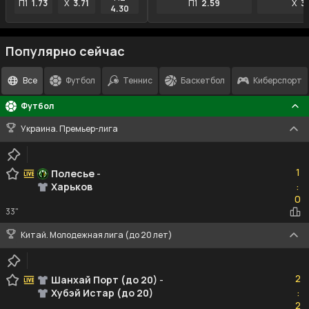
П1
1.73
X
3.71
П1
2.59
X
3
4.30
Популярно сейчас
Все
Футбол
Теннис
Баскетбол
Киберспорт
Футбол
Украина. Премьер-лига
1
1
Полесье
-
Харьков
:
0
0
33"
Китай. Молодежная лига (до 20 лет)
2
2
Шанхай Порт (до 20)
-
Хубэй Истар (до 20)
:
2
2