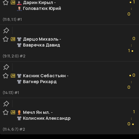
1
Дарин Кирыл
-
●
Головатюк Юрий
:
0
0
(11:8, 1:1) #1
0
0
Дерцо Михаэль
-
Вавречка Давид
:
1
1
●
(9:11, 2:0) #2
0
0
Касник Себастьян
-
●
Вагнер Рихард
:
0
0
(14:13) #1
1
1
Мечл Ян мл.
-
Колисник Александр
:
0
0
●
(11:4, 6:7) #2