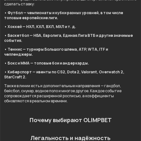
сделать ставку:
• Футбол — чемпионаты и кубки разных уровней, в том числе
топовые европейские лиги.
• Хоккей — НХЛ, КХЛ, ВХЛ, МХЛ и т. д.
• Баскетбол — НБА, Евролига, Единая Лига ВТБ и другие значимые
события.
• Теннис — турниры Большого шлема, ATP, WTA, ITF и
челленджеры.
• Бокс и ММА — топовые бои и андеркарды.
• Киберспорт — ивенты по CS2, Dota 2, Valorant, Overwatch 2,
StarCraft 2.
Также в линии есть и дополнительные направления — гандбол,
бейсбол, снукер, водное поло и многое другое. Каждое событие
сопровождается расширенной росписью, а коэффициенты
обновляются в реальном времени.
Почему выбирают OLIMPBET
Легальность и надёжность