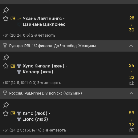
28
28
Ухань Лайтнингc
-
Цзинань Циклонес
:
30
30
<8" (20:24, 8:6) 2-я четверть
Руанда. RBL. 1/2 финала. До 3-х побед. Женщины
24
24
Хупс Кигали (жен)
-
Кеплер (жен)
:
22
22
<10" (14:11, 10:11, 0:0) 3-я четверть
Россия. IPBL Prime Division 3x3 (4x12 мин)
69
69
Кэтс (люб)
-
Догс (люб)
:
72
72
<6" (24:27, 31:31, 14:14) 3-я четверть