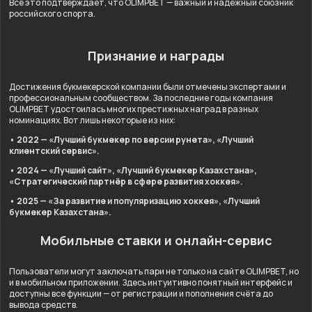
Всё это подтверждает, что OLIMPBET — важный и надёжный союзник
российского спорта.
Признание и награды
Достижения букмекерской компании были отмечены экспертами и
профессиональным сообществом. За последние годы компания
OLIMPBET удостоилась многих престижных наград в разных
номинациях. Вот лишь некоторые из них:
• 2022 — «Лучший букмекер по версии рунета», «Лучший
клиентский сервис».
• 2024 — «Лучший сайт», «Лучший букмекер Казахстана»,
«Стратегический партнёр в сфере развития хоккея».
• 2025 — «За развитие и популяризацию хоккея», «Лучший
букмекер Казахстана».
Мобильные ставки и онлайн-сервис
Пользователи могут заключать пари не только на сайте OLIMPBET, но
и в мобильном приложении. Здесь интуитивно понятный интерфейс и
доступны все функции — от регистрации и пополнения счёта до
вывода средств.