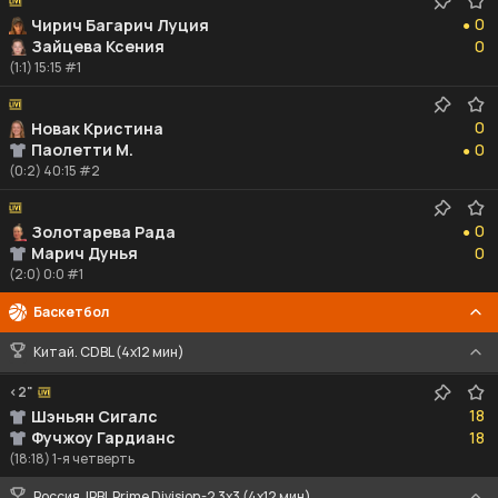
0
0
Чирич Багарич Луция
●
0
Зайцева Ксения
0
(1:1) 15:15 #1
0
0
Новак Кристина
0
Паолетти М.
0
●
(0:2) 40:15 #2
0
0
Золотарева Рада
●
0
Марич Дунья
0
(2:0) 0:0 #1
Баскетбол
Китай. CDBL (4x12 мин)
<2"
18
18
Шэньян Сигалс
18
Фучжоу Гардианс
18
(18:18) 1-я четверть
Россия. IPBL Prime Division-2 3x3 (4x12 мин)