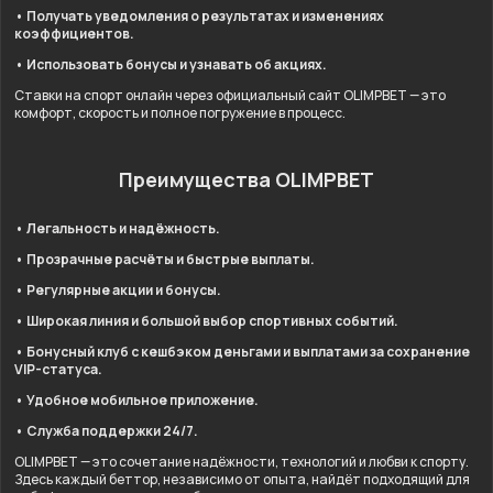
• Получать уведомления о результатах и изменениях
коэффициентов.
• Использовать бонусы и узнавать об акциях.
Ставки на спорт онлайн через официальный сайт OLIMPBET — это
комфорт, скорость и полное погружение в процесс.
Преимущества OLIMPBET
• Легальность и надёжность.
• Прозрачные расчёты и быстрые выплаты.
• Регулярные акции и бонусы.
• Широкая линия и большой выбор спортивных событий.
• Бонусный клуб с кешбэком деньгами и выплатами за сохранение
VIP-статуса.
• Удобное мобильное приложение.
• Служба поддержки 24/7.
OLIMPBET — это сочетание надёжности, технологий и любви к спорту.
Здесь каждый беттор, независимо от опыта, найдёт подходящий для