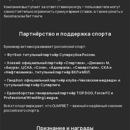
Компания выступает за ответственную игру — пользователи могут
самостоятельно ограничить сумму и время ставок, а также узнать о
безопасном беттинге.
Партнёрство и поддержка спорта
Букмекер активно развивает российский спорт:
• Футбол: титульный партнёр Суперкубка России.
• Хоккей: официальный партнёр «Спартака», «Динамо» М,
«Амура», ЦСКА, «Сочи», «Адмирала», «Северстали», СКА и
«Нефтехимика», титульный партнёр ВХЛ и МХЛ.
• Гандбол: официальный партнёр клуба «Чеховские медведи» и
тутульный партнёр Суперлиги.
• Единоборства: генеральный партнёр TOP DOG, Force FC и
Professional Wrestling League.
Всё это подтверждает, что OLIMPBET — важный и надёжный союзник
российского спорта.
Признание и награды