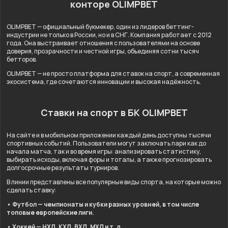
конторе OLIMPBET
OLIMPBET — официальный букмекер, один из лидеров беттинг-
индустрии не только в России, но и в СНГ. Компания работает с 2012
года. Она выстраивает отношения с пользователями на основе
доверия, прозрачности и честной игры, объединяя сотни тысяч
бетторов.
OLIMPBET — не просто платформа для ставок на спорт, а современная
экосистема, где сочетаются инновации и высокая надёжность.
Ставки на спорт в БК OLIMPBET
На сайте и в мобильном приложении каждый день доступны тысячи
спортивных событий. Пользователи могут заключать пари как до
начала матча, так и во время игры: анализировать статистику,
выбирать исходы, включая форы и тоталы, а также прогнозировать
долгосрочные результаты турниров.
В линии представлены все популярные виды спорта, на которые можно
сделать ставку:
• Футбол — чемпионаты и кубки разных уровней, в том числе
топовые европейские лиги.
• Хоккей — НХЛ, КХЛ, ВХЛ, МХЛ и т. д.