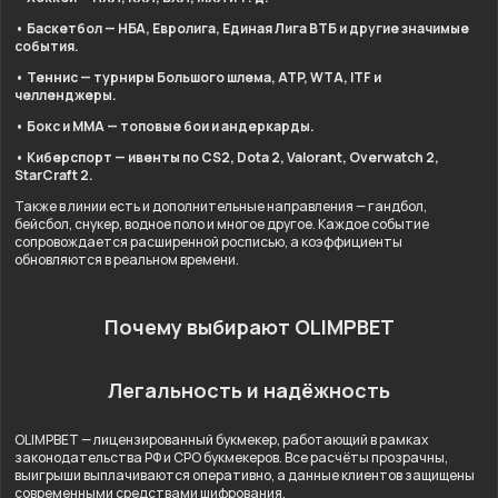
• Баскетбол — НБА, Евролига, Единая Лига ВТБ и другие значимые
события.
• Теннис — турниры Большого шлема, ATP, WTA, ITF и
челленджеры.
• Бокс и ММА — топовые бои и андеркарды.
• Киберспорт — ивенты по CS2, Dota 2, Valorant, Overwatch 2,
StarCraft 2.
Также в линии есть и дополнительные направления — гандбол,
бейсбол, снукер, водное поло и многое другое. Каждое событие
сопровождается расширенной росписью, а коэффициенты
обновляются в реальном времени.
Почему выбирают OLIMPBET
Легальность и надёжность
OLIMPBET — лицензированный букмекер, работающий в рамках
законодательства РФ и СРО букмекеров. Все расчёты прозрачны,
выигрыши выплачиваются оперативно, а данные клиентов защищены
современными средствами шифрования.