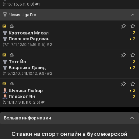
(11:13, 11:5, 6:11, 0:0) #1
Чехия. Liga Pro
2
2
Кратохвил Михал
2
Полашек Радован
2
●
(7:11, 7:11, 12:10, 18:16, 8:8) #2
2
2
Тотг Йо
2
Вавречка Давид
2
●
(11:8, 12:10, 3:11, 10:12, 9:9) #2
2
2
Шулява Любор
●
2
Плескот Ян
2
(9:11, 11:7, 9:11, 11:8, 2:3) #1
Больше информации
Ставки на спорт онлайн в букмекерской