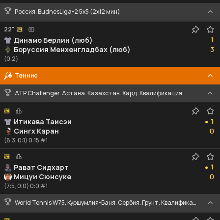
Россия. BudnesLiga-2 5x5 (2x12 мин)
22"
1
1
Динамо Берлин (люб)
3
Боруссия Менхенгладбах (люб)
3
(0:2)
Теннис
ATP Challenger. Астана. Казахстан. Хард. Квалификация
1
1
Итикава Таисэи
●
0
Сингх Каран
0
(6:3, 0:1) 0:15 #1
1
1
Рават Сидхарт
●
0
Мицуи Сюнсуке
0
(7:5, 0:0) 0:0 #1
World Tennis W75. Куршумлия-Баня. Сербия. Грунт. Квалификация