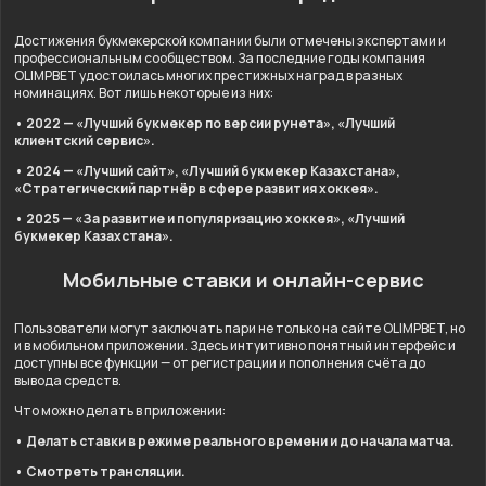
Достижения букмекерской компании были отмечены экспертами и
профессиональным сообществом. За последние годы компания
OLIMPBET удостоилась многих престижных наград в разных
номинациях. Вот лишь некоторые из них:
• 2022 — «Лучший букмекер по версии рунета», «Лучший
клиентский сервис».
• 2024 — «Лучший сайт», «Лучший букмекер Казахстана»,
«Стратегический партнёр в сфере развития хоккея».
• 2025 — «За развитие и популяризацию хоккея», «Лучший
букмекер Казахстана».
Мобильные ставки и онлайн-сервис
Пользователи могут заключать пари не только на сайте OLIMPBET, но
и в мобильном приложении. Здесь интуитивно понятный интерфейс и
доступны все функции — от регистрации и пополнения счёта до
вывода средств.
Что можно делать в приложении:
• Делать ставки в режиме реального времени и до начала матча.
• Смотреть трансляции.