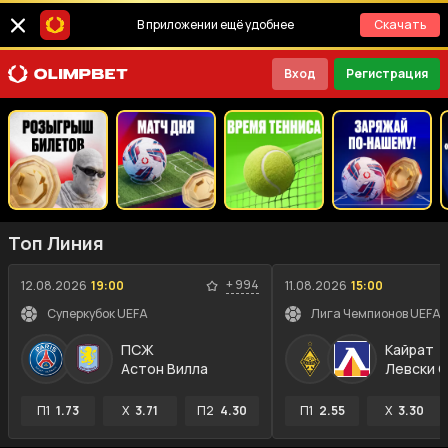
В приложении ещё удобнее
Скачать
Вход
Регистрация
Топ Линия
+
994
12.08.2026
19:00
11.08.2026
15:00
Суперкубок UEFA
ПСЖ
Кайрат
Астон Вилла
Левски 
П1
1.73
X
3.71
П2
4.30
П1
2.55
X
3.30