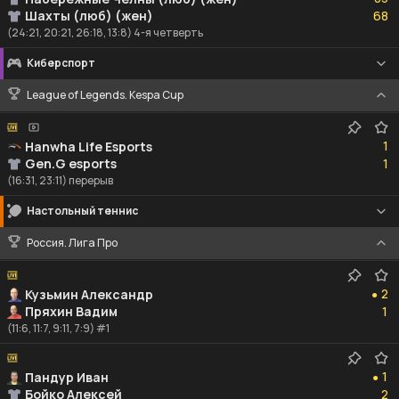
68
Шахты (люб) (жен)
68
(24:21, 20:21, 26:18, 13:8) 4-я четверть
Киберспорт
League of Legends. Kespa Cup
1
1
Hanwha Life Esports
1
Gen.G esports
1
(16:31, 23:11) перерыв
Настольный теннис
Россия. Лига Про
2
2
Кузьмин Александр
●
1
Пряхин Вадим
1
(11:6, 11:7, 9:11, 7:9) #1
1
1
Пандур Иван
●
2
Бойко Алексей
2