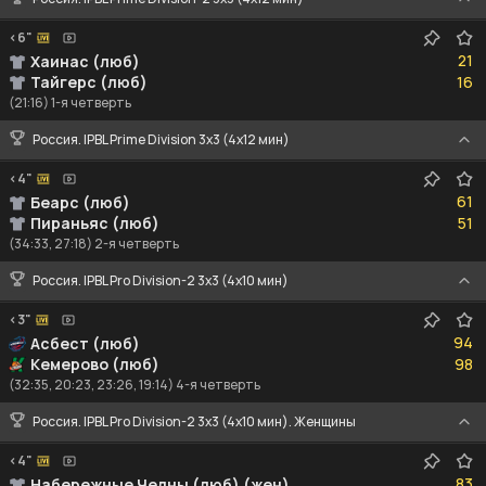
<6"
21
21
Хаинас (люб)
16
Тайгерс (люб)
16
(21:16) 1-я четверть
Россия. IPBL Prime Division 3x3 (4x12 мин)
<4"
61
61
Беарс (люб)
51
Пираньяс (люб)
51
(34:33, 27:18) 2-я четверть
Россия. IPBL Pro Division-2 3x3 (4x10 мин)
<3"
94
94
Асбест (люб)
98
Кемерово (люб)
98
(32:35, 20:23, 23:26, 19:14) 4-я четверть
Россия. IPBL Pro Division-2 3x3 (4x10 мин). Женщины
<4"
83
83
Набережные Челны (люб) (жен)