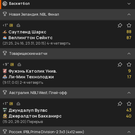
Баскетбол
Новая Зеландия. NBL. Финал
<1"
88
88
Саутленд Шаркс
87
Веллингтон Сейнтс
87
(21:25, 24:16, 23:31, 20:15) 4-я четверть
Товарищеские матчи
<9"
9
9
Фужэнь Католик Унив.
17
Ли-Мин Технолоджи
17
(9:17, 0:0) 2-я четверть
Австралия. NBL1 West. Плей-офф
<1"
43
43
Джундалуп Вулвс
40
Джералдтон Бакканирс
40
(15:20, 28:20) Перерыв
Россия. IPBL Prime Division-2 3x3 (4x12 мин)