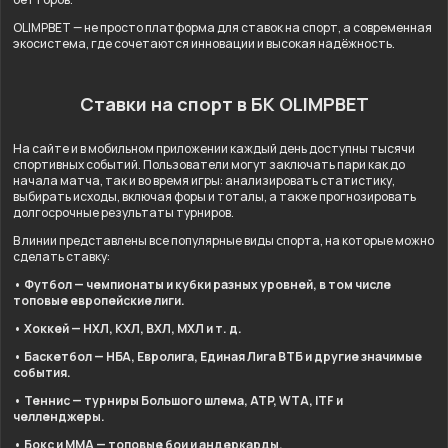
OLIMPBET — не просто платформа для ставок на спорт, а современная
экосистема, где сочетаются инновации и высокая надёжность.
Ставки на спорт в БК OLIMPBET
На сайте и в мобильном приложении каждый день доступны тысячи
спортивных событий. Пользователи могут заключать пари как до
начала матча, так и во время игры: анализировать статистику,
выбирать исходы, включая форы и тоталы, а также прогнозировать
долгосрочные результаты турниров.
В линии представлены все популярные виды спорта, на которые можно
сделать ставку:
• Футбол — чемпионаты и кубки разных уровней, в том числе
топовые европейские лиги.
• Хоккей — НХЛ, КХЛ, ВХЛ, МХЛ и т. д.
• Баскетбол — НБА, Евролига, Единая Лига ВТБ и другие значимые
события.
• Теннис — турниры Большого шлема, ATP, WTA, ITF и
челленджеры.
• Бокс и ММА — топовые бои и андеркарды.