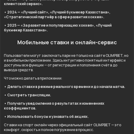
клиентский сервис».
• 2024 — «Лучший сайт», «Лучший букмекер Казахстана»,
«Стратегический партнёр в сфере развития хоккея».
• 2025 — «За развитие и популяризацию хоккея», «Лучший
букмекер Казахстана».
Мобильные ставки и онлайн-сервис
Пользователи могут заключать пари не только на сайте OLIMPBET, но
и в мобильном приложении. Здесь интуитивно понятный интерфейс и
доступны все функции — от регистрации и пополнения счёта до
вывода средств.
Что можно делать в приложении:
• Делать ставки в режиме реального времени и до начала матча.
• Смотреть трансляции.
• Получать уведомления о результатах и изменениях
коэффициентов.
• Использовать бонусы и узнавать об акциях.
Ставки на спорт онлайн через официальный сайт OLIMPBET — это
комфорт, скорость и полное погружение в процесс.