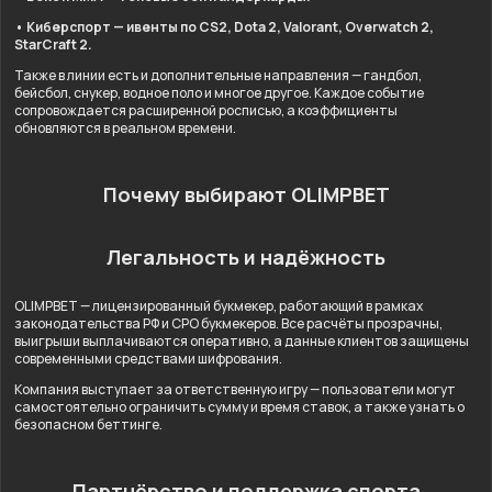
• Киберспорт — ивенты по CS2, Dota 2, Valorant, Overwatch 2,
StarCraft 2.
Также в линии есть и дополнительные направления — гандбол,
бейсбол, снукер, водное поло и многое другое. Каждое событие
сопровождается расширенной росписью, а коэффициенты
обновляются в реальном времени.
Почему выбирают OLIMPBET
Легальность и надёжность
OLIMPBET — лицензированный букмекер, работающий в рамках
законодательства РФ и СРО букмекеров. Все расчёты прозрачны,
выигрыши выплачиваются оперативно, а данные клиентов защищены
современными средствами шифрования.
Компания выступает за ответственную игру — пользователи могут
самостоятельно ограничить сумму и время ставок, а также узнать о
безопасном беттинге.
Партнёрство и поддержка спорта