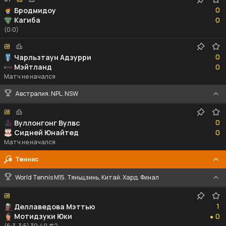
0
0
Бродмидоу
0
Кагиба
0
(0:0)
0
0
Чарльзтаун Адзурри
0
Мэйтланд
0
Матч не начался
Австралия. NPL. NSW
0
0
Вуллонгонг Вулвс
0
Сидней Юнайтед
0
Матч не начался
Теннис
World Tennis M15. Тяньцзинь. Китай. Хард. Финал
1
1
Деллаведова Мэттью
0
Мотидзуки Юки
0
●
(6:3, 3:5) 30:40 #2