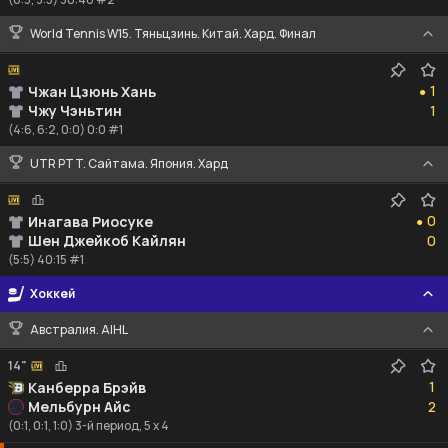
World Tennis W15. Тяньцзинь. Китай. Хард. Финал
1
1
Чжан Цзюнь Хань
●
1
Чжу Чэньтин
1
(4:6, 6:2, 0:0) 0:0 #1
UTR PTT. Сайтама. Япония. Хард
0
0
Инагава Риосуке
●
0
Шен Джейкоб Кайлян
0
(5:5) 40:15 #1
Хоккей
Австралия. AIHL
14"
1
1
Канберра Брэйв
2
Мельбурн Айс
2
(0:1, 0:1, 1:0) 3-й период, 5 x 4