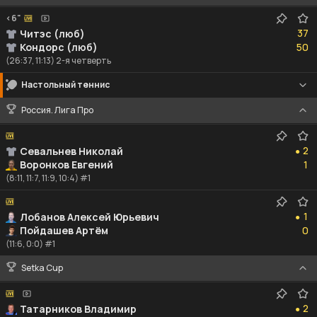
<6"
37
37
Читэс (люб)
50
Кондорс (люб)
50
(26:37, 11:13) 2-я четверть
Настольный теннис
Россия. Лига Про
2
2
Севальнев Николай
●
1
Воронков Евгений
1
(8:11, 11:7, 11:9, 10:4) #1
1
1
Лобанов Алексей Юрьевич
●
0
Пойдашев Артём
0
(11:6, 0:0) #1
Setka Cup
2
2
Татарников Владимир
●
2