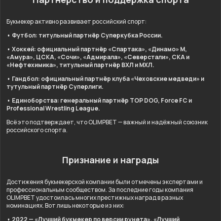
Букмекер активно развивает российский спорт:
• Футбол: титульный партнёр Суперкубка России.
• Хоккей: официальный партнёр «Спартака», «Динамо» М,
«Амура», ЦСКА, «Сочи», «Адмирала», «Северстали», СКА и
«Нефтехимика», титульный партнёр ВХЛ и МХЛ.
• Гандбол: официальный партнёр клуба «Чеховские медведи» и
тутульный партнёр Суперлиги.
• Единоборства: генеральный партнёр TOP DOG, Force FC и
Professional Wrestling League.
Всё это подтверждает, что OLIMPBET — важный и надёжный союзник
российского спорта.
Признание и награды
Достижения букмекерской компании были отмечены экспертами и
профессиональным сообществом. За последние годы компания
OLIMPBET удостоилась многих престижных наград в разных
номинациях. Вот лишь некоторые из них:
• 2022 — «Лучший букмекер по версии рунета», «Лучший