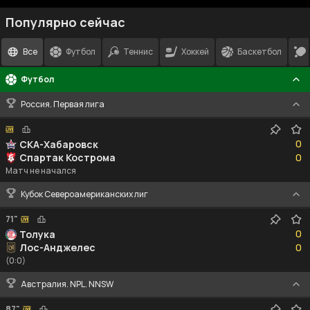
Популярно сейчас
Все
Футбол
Теннис
Хоккей
Баскетбол
Футбол
Россия. Первая лига
0
0
СКА-Хабаровск
0
Спартак Кострома
0
Матч не начался
Кубок Североамериканских лиг
71"
0
0
Толука
0
Лос-Анджелес
0
(0:0)
Австралия. NPL. NNSW
87"