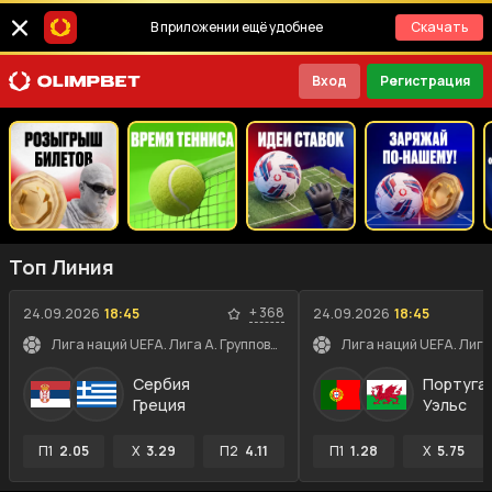
В приложении ещё удобнее
Скачать
Вход
Регистрация
Топ Линия
+
368
24.09.2026
18:45
24.09.2026
18:45
Лига наций UEFA. Лига A. Групповой этап
Сербия
Португа
Греция
Уэльс
П1
2.05
X
3.29
П2
4.11
П1
1.28
X
5.75