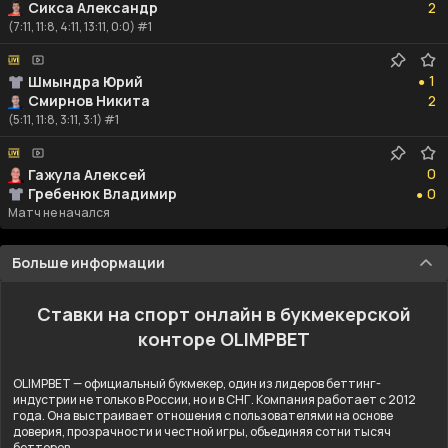
Сикса Александр
2
(7:11, 11:8, 4:11, 13:11, 0:0) #1
1
1
Шмындра Юрий
●
2
Смирнов Никита
2
(5:11, 11:8, 3:11, 3:1) #1
0
0
Гажула Алексей
0
Гребенюк Владимир
0
●
Матч не начался
Больше информации
Ставки на спорт онлайн в букмекерской
конторе OLIMPBET
OLIMPBET — официальный букмекер, один из лидеров беттинг-
индустрии не только в России, но и в СНГ. Компания работает с 2012
года. Она выстраивает отношения с пользователями на основе
доверия, прозрачности и честной игры, объединяя сотни тысяч
бетторов.