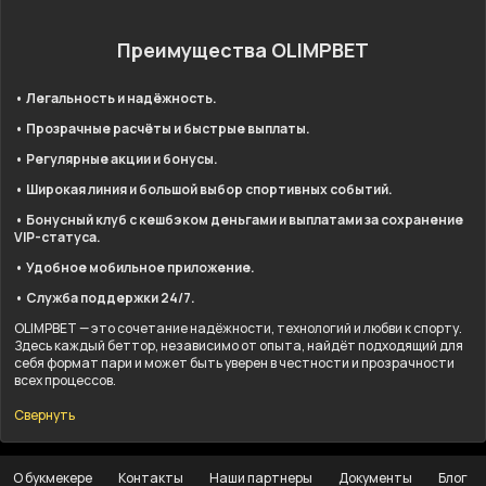
Преимущества OLIMPBET
• Легальность и надёжность.
• Прозрачные расчёты и быстрые выплаты.
• Регулярные акции и бонусы.
• Широкая линия и большой выбор спортивных событий.
• Бонусный клуб с кешбэком деньгами и выплатами за сохранение
VIP-статуса.
• Удобное мобильное приложение.
• Служба поддержки 24/7.
OLIMPBET — это сочетание надёжности, технологий и любви к спорту.
Здесь каждый беттор, независимо от опыта, найдёт подходящий для
себя формат пари и может быть уверен в честности и прозрачности
всех процессов.
Свернуть
О букмекере
Контакты
Наши партнеры
Документы
Блог