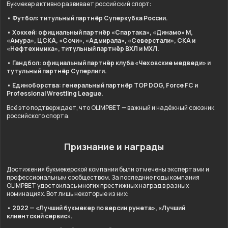
Букмекер активно развивает российский спорт:
• Футбол: титульный партнёр Суперкубка России.
• Хоккей: официальный партнёр «Спартака», «Динамо» М,
«Амура», ЦСКА, «Сочи», «Адмирала», «Северстали», СКА и
«Нефтехимика», титульный партнёр ВХЛ и МХЛ.
• Гандбол: официальный партнёр клуба «Чеховские медведи» и
тутульный партнёр Суперлиги.
• Единоборства: генеральный партнёр TOP DOG, Force FC и
Professional Wrestling League.
Всё это подтверждает, что OLIMPBET — важный и надёжный союзник
российского спорта.
Признание и награды
Достижения букмекерской компании были отмечены экспертами и
профессиональным сообществом. За последние годы компания
OLIMPBET удостоилась многих престижных наград в разных
номинациях. Вот лишь некоторые из них:
• 2022 — «Лучший букмекер по версии рунета», «Лучший
клиентский сервис».