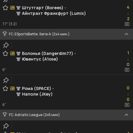
4
4
Штутгарт (Borees)
-
Айнтрахт Франкфурт (Lumix)
:
2
2
77" (3:2)
FC. ESportsBattle. Serie A (2x4 мин.)
1
1
Болонья (Dangerdim77)
-
Ювентус (A1ose)
:
0
0
6"
0
0
Рома (SPACE)
-
Наполи (JKey)
:
0
0
6"
FC. Adriatic League (2х5 мин)
1