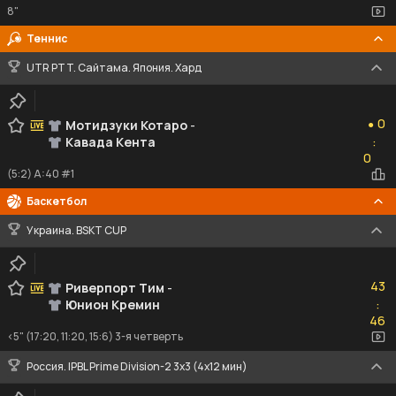
8"
Теннис
UTR PTT. Сайтама. Япония. Хард
0
0
Мотидзуки Котаро
-
●
Кавада Кента
:
0
0
(5:2) A:40 #1
Баскетбол
Украина. BSKT CUP
43
43
Риверпорт Тим
-
Юнион Кремин
:
46
46
<5" (17:20, 11:20, 15:6) 3-я четверть
Россия. IPBL Prime Division-2 3x3 (4x12 мин)