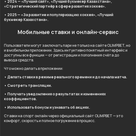
• 2024 — «Лучший сайт», «Лучший букмекер Казахстана»,
«Стратегический партнёр в сфере развития хоккея».
• 2025 — «За развитие и популяризацию хоккея», «Лучший
букмекер Казахстана».
Мобильные ставки и онлайн-сервис
Пользователи могут заключать пари не только на сайте OLIMPBET, но
и в мобильном приложении. Здесь интуитивно понятный интерфейс и
доступны все функции — от регистрации и пополнения счёта до
вывода средств.
Что можно делать в приложении:
• Делать ставки в режиме реального времени и до начала матча.
• Смотреть трансляции.
• Получать уведомления о результатах и изменениях
коэффициентов.
• Использовать бонусы и узнавать об акциях.
Ставки на спорт онлайн через официальный сайт OLIMPBET — это
комфорт, скорость и полное погружение в процесс.