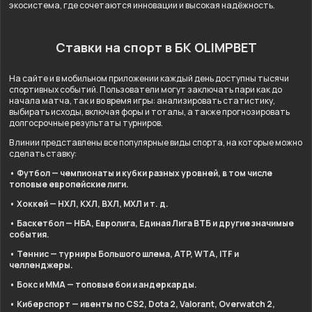
экосистема, где сочетаются инновации и высокая надёжность.
Ставки на спорт в БК OLIMPBET
На сайте и в мобильном приложении каждый день доступны тысячи
спортивных событий. Пользователи могут заключать пари как до
начала матча, так и во время игры: анализировать статистику,
выбирать исходы, включая форы и тоталы, а также прогнозировать
долгосрочные результаты турниров.
В линии представлены все популярные виды спорта, на которые можно
сделать ставку:
• Футбол — чемпионаты и кубки разных уровней, в том числе
топовые европейские лиги.
• Хоккей — НХЛ, КХЛ, ВХЛ, МХЛ и т. д.
• Баскетбол — НБА, Евролига, Единая Лига ВТБ и другие значимые
события.
• Теннис — турниры Большого шлема, ATP, WTA, ITF и
челленджеры.
• Бокс и ММА — топовые бои и андеркарды.
• Киберспорт — ивенты по CS2, Dota 2, Valorant, Overwatch 2,