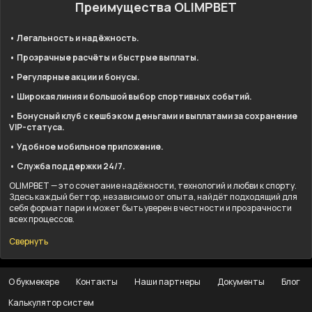
Преимущества OLIMPBET
• Легальность и надёжность.
• Прозрачные расчёты и быстрые выплаты.
• Регулярные акции и бонусы.
• Широкая линия и большой выбор спортивных событий.
• Бонусный клуб с кешбэком деньгами и выплатами за сохранение
VIP-статуса.
• Удобное мобильное приложение.
• Служба поддержки 24/7.
OLIMPBET — это сочетание надёжности, технологий и любви к спорту.
Здесь каждый беттор, независимо от опыта, найдёт подходящий для
себя формат пари и может быть уверен в честности и прозрачности
всех процессов.
Свернуть
О букмекере
Контакты
Наши партнеры
Документы
Блог
Калькулятор систем