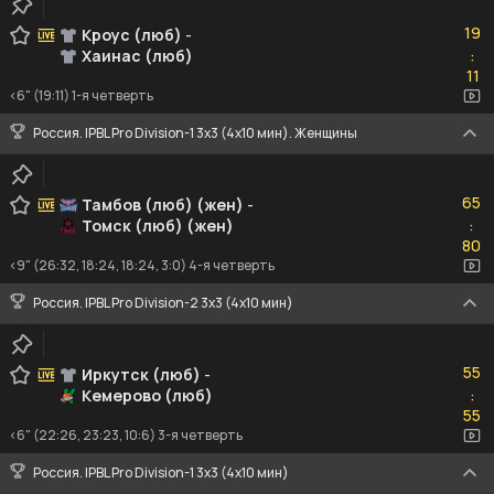
19
19
Кроус (люб)
-
Хаинас (люб)
:
11
11
<6" (19:11) 1-я четверть
Россия. IPBL Pro Division-1 3x3 (4x10 мин). Женщины
65
65
Тамбов (люб) (жен)
-
Томск (люб) (жен)
:
80
80
<9" (26:32, 18:24, 18:24, 3:0) 4-я четверть
Россия. IPBL Pro Division-2 3x3 (4x10 мин)
55
55
Иркутск (люб)
-
Кемерово (люб)
:
55
55
<6" (22:26, 23:23, 10:6) 3-я четверть
Россия. IPBL Pro Division-1 3x3 (4x10 мин)