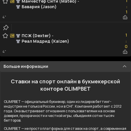
1
Манчестер Сити (Mateo)
-
Бавария (Jason)
:
1
1
4"
1
1
ПСЖ (Dexter)
-
Реал Мадрид (Kaizen)
:
0
0
4"
Больше информации
Ставки на спорт онлайн в букмекерской
конторе OLIMPBET
OLIMPBET — официальный букмекер, один из лидеров беттинг-
индустрии не только в России, но и в СНГ. Компания работает с 2012
года. Она выстраивает отношения с пользователями на основе
доверия, прозрачности и честной игры, объединяя сотни тысяч
бетторов.
OLIMPBET — не просто платформа для ставок на спорт, а современная