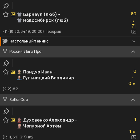
80
80
Барнаул (люб)
-
Новосибирск (люб)
:
71
71
<1" (18:32, 34:19, 28:20) Перерыв
Настольный теннис
Россия. Лига Про
0
0
Пандур Иван
-
Гульницкий Владимир
:
0
0
●
(2:2) #2
Setka Cup
1
1
Духовенко Александр
-
Чепурной Артём
:
1
1
●
(13:11, 6:11, 3:7) #2