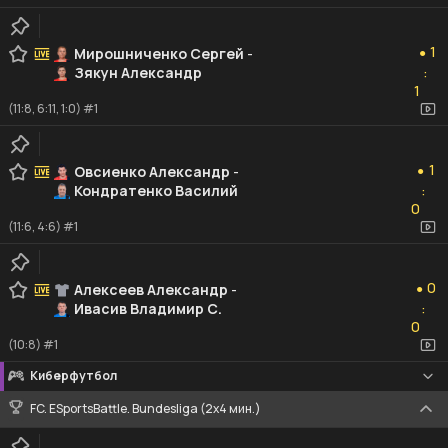
1
1
Мирошниченко Сергей
-
●
Зякун Александр
:
1
1
(11:8, 6:11, 1:0) #1
1
1
Овсиенко Александр
-
●
Кондратенко Василий
:
0
0
(11:6, 4:6) #1
0
0
Алексеев Александр
-
●
Ивасив Владимир С.
:
0
0
(10:8) #1
Киберфутбол
FC. ESportsBattle. Bundesliga (2x4 мин.)