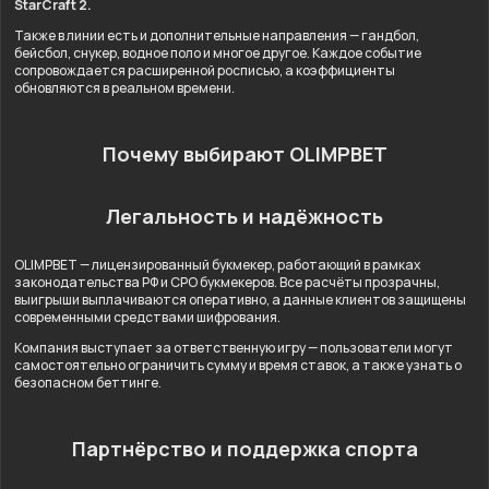
StarCraft 2.
Также в линии есть и дополнительные направления — гандбол,
бейсбол, снукер, водное поло и многое другое. Каждое событие
сопровождается расширенной росписью, а коэффициенты
обновляются в реальном времени.
Почему выбирают OLIMPBET
Легальность и надёжность
OLIMPBET — лицензированный букмекер, работающий в рамках
законодательства РФ и СРО букмекеров. Все расчёты прозрачны,
выигрыши выплачиваются оперативно, а данные клиентов защищены
современными средствами шифрования.
Компания выступает за ответственную игру — пользователи могут
самостоятельно ограничить сумму и время ставок, а также узнать о
безопасном беттинге.
Партнёрство и поддержка спорта