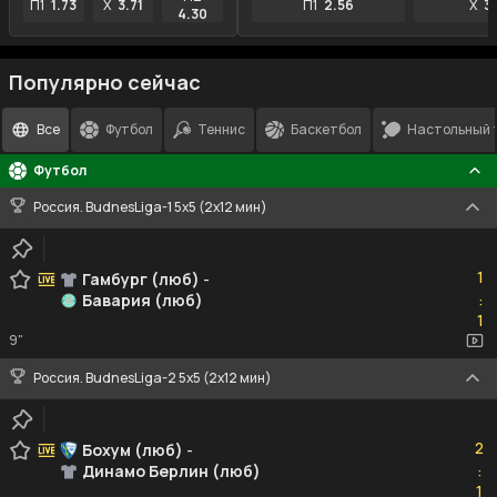
П1
1.73
X
3.71
П1
2.56
X
3
4.30
Популярно сейчас
Все
Футбол
Теннис
Баскетбол
Настольный 
Футбол
Россия. BudnesLiga-1 5x5 (2x12 мин)
1
1
Гамбург (люб)
-
Бавария (люб)
:
1
1
9"
Россия. BudnesLiga-2 5x5 (2x12 мин)
2
2
Бохум (люб)
-
Динамо Берлин (люб)
:
1
1