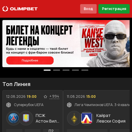
Вход
Регистрация
Топ Линия
+
994
12.08.2026
19:00
11.08.2026
15:00
Суперкубок UEFA
Лига Чемпионов UEFA. 3-й квали
ПСЖ
Кайрат
Астон Вилла
Левски София
П2