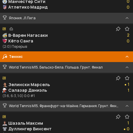
0
Манчестер Сити
0
Атлетико Мадрид
0
Япония. J1 Лига
2
2
В-Варен Нагасаки
0
Кёто Санга
0
(2:0) Перерыв
Теннис
World Tennis M15. Бельско-Бяла. Польша. Грунт. Финал
1
1
Зелински Марсель
●
1
Салазар Даниэль
1
(3:6, 6:3, 1:0) 0:0 #1
World Tennis M15. Франкфурт-на-Майне. Германия. Грунт. Финал
1
1
Шазаль Максим
0
Дуллингер Винсент
0
●