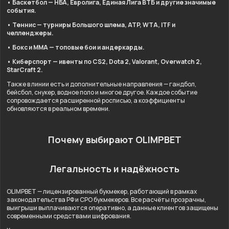
• Баскетбол — НБА, Евролига, Единая Лига ВТБ и другие значимые
события.
• Теннис — турниры Большого шлема, ATP, WTA, ITF и
челленджеры.
• Бокс и ММА — топовые бои и андеркарды.
• Киберспорт — ивенты по CS2, Dota 2, Valorant, Overwatch 2,
StarCraft 2.
Также в линии есть и дополнительные направления — гандбол,
бейсбол, снукер, водное поло и многое другое. Каждое событие
сопровождается расширенной росписью, а коэффициенты
обновляются в реальном времени.
Почему выбирают OLIMPBET
Легальность и надёжность
OLIMPBET — лицензированный букмекер, работающий в рамках
законодательства РФ и СРО букмекеров. Все расчёты прозрачны,
выигрыши выплачиваются оперативно, а данные клиентов защищены
современными средствами шифрования.