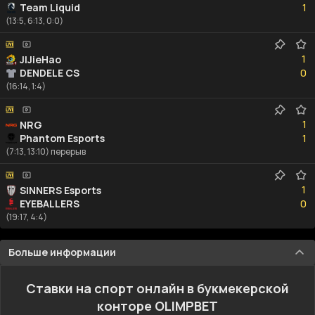
Team Liquid
1
(13:5, 6:13, 0:0)
1
1
JIJieHao
0
DENDELE CS
0
(16:14, 1:4)
1
1
NRG
1
Phantom Esports
1
(7:13, 13:10) перерыв
1
1
SINNERS Esports
0
EYEBALLERS
0
(19:17, 4:4)
Больше информации
Ставки на спорт онлайн в букмекерской
конторе OLIMPBET