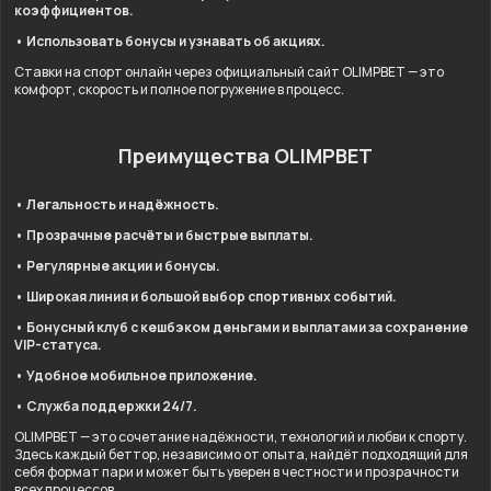
коэффициентов.
• Использовать бонусы и узнавать об акциях.
Ставки на спорт онлайн через официальный сайт OLIMPBET — это
комфорт, скорость и полное погружение в процесс.
Преимущества OLIMPBET
• Легальность и надёжность.
• Прозрачные расчёты и быстрые выплаты.
• Регулярные акции и бонусы.
• Широкая линия и большой выбор спортивных событий.
• Бонусный клуб с кешбэком деньгами и выплатами за сохранение
VIP-статуса.
• Удобное мобильное приложение.
• Служба поддержки 24/7.
OLIMPBET — это сочетание надёжности, технологий и любви к спорту.
Здесь каждый беттор, независимо от опыта, найдёт подходящий для
себя формат пари и может быть уверен в честности и прозрачности
всех процессов.