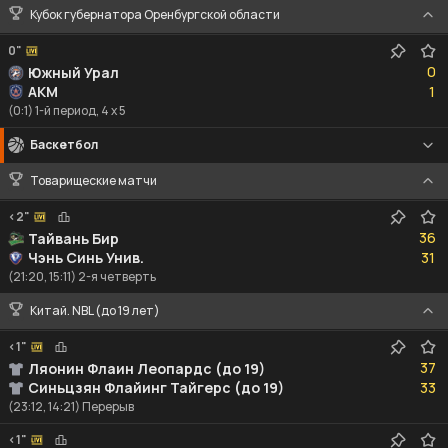
Кубок губернатора Оренбургской области
0"
0
0
Южный Урал
1
АКМ
1
(0:1) 1-й период, 4 x 5
Баскетбол
Товарищеские матчи
<2"
36
36
Тайвань Бир
31
Чэнь Синь Унив.
31
(21:20, 15:11) 2-я четверть
Китай. NBL (до 19 лет)
<1"
37
37
Ляонин Флаин Леопардс (до 19)
33
Синьцзян Флайинг Тайгерс (до 19)
33
(23:12, 14:21) Перерыв
<1"
44