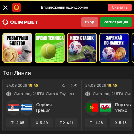
В приложении ещё удобнее
Скачать
Вход
Регистрация
Топ Линия
+
368
24.09.2026
18:45
24.09.2026
18:45
Лига наций UEFA. Лига A. Групповой этап
Сербия
Португа
Греция
Уэльс
П1
2.05
X
3.29
П2
4.11
П1
1.28
X
5.75