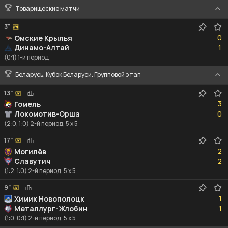
Товарищеские матчи
3"
0
0
Омские Крылья
1
Динамо-Алтай
1
(0:1) 1-й период
Беларусь. Кубок Беларуси. Групповой этап
13"
3
3
Гомель
0
Локомотив-Орша
0
(2:0, 1:0) 2-й период, 5 x 5
17"
2
2
Могилёв
2
Славутич
2
(1:2, 1:0) 2-й период, 5 x 5
9"
1
1
Химик Новополоцк
1
Металлург-Жлобин
1
(1:0, 0:1) 2-й период, 5 x 5