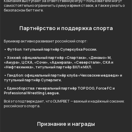
Компания выступает за ответственную игру — пользователи могут
самостоятельно ограничить сумму и время ставок, а также узнать о
безопасном беттинге.
Партнёрство и поддержка спорта
Букмекер активно развивает российский спорт:
• Футбол: титульный партнёр Суперкубка России.
• Хоккей: официальный партнёр «Спартака», «Динамо» М,
«Амура», ЦСКА, «Сочи», «Адмирала», «Северстали», СКА и
«Нефтехимика», титульный партнёр ВХЛ и МХЛ.
• Гандбол: официальный партнёр клуба «Чеховские медведи» и
тутульный партнёр Суперлиги.
• Единоборства: генеральный партнёр TOP DOG, Force FC и
Professional Wrestling League.
Всё это подтверждает, что OLIMPBET — важный и надёжный союзник
российского спорта.
Признание и награды