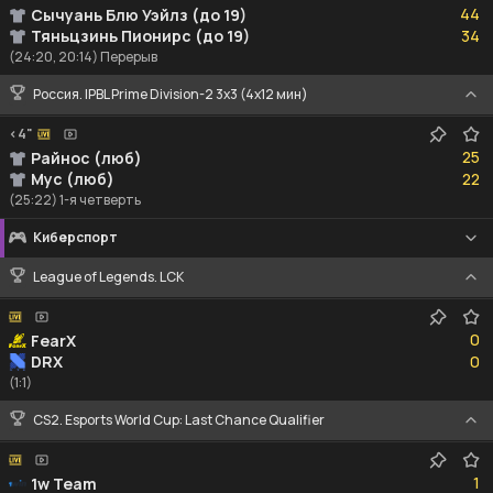
44
Сычуань Блю Уэйлз (до 19)
34
Тяньцзинь Пионирс (до 19)
34
(24:20, 20:14) Перерыв
Россия. IPBL Prime Division-2 3x3 (4x12 мин)
<4"
25
25
Райнос (люб)
22
Мус (люб)
22
(25:22) 1-я четверть
Киберспорт
League of Legends. LCK
0
0
FearX
0
DRX
0
(1:1)
CS2. Esports World Cup: Last Chance Qualifier
1
1
1w Team
1