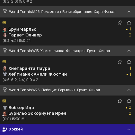
(6:2, 2:0) 15:0 #2
World Tennis M25. Рохэмптон. Великобритания. Хард. Финал
1
1
Брум Чарльс
●
0
Тарвет Оливер
0
(6:3, 4:2) 15:0 #1
World Tennis W15. Хямеэнлинна. Финляндия. Грунт. Финал
1
1
Хиетаранта Лаура
1
Хейтманек Амели Жюстин
1
●
(4:6, 6:2, 4:4) 0:0 #2
World Tennis W75. Лейпциг. Германия. Грунт. Финал
0
0
Вобкер Ида
●
0
Бурильо Эскориуэла Ирен
0
(0:0) 15:30 #1
Хоккей