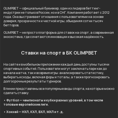
OLIMPBET — официальный букмекер, один из лидеров беттинг-
индустрии не только в России, но и в СНГ. Компания работает с 2012
года. Она выстраивает отношения с пользователями на основе
доверия, прозрачности и честной игры, объединяя сотни тысяч
бетторов.
OLIMPBET — не просто платформа для ставок на спорт, а современная
экосистема, где сочетаются инновации и высокая надёжность.
Ставки на спорт в БК OLIMPBET
На сайте и в мобильном приложении каждый день доступны тысячи
спортивных событий. Пользователи могут заключать пари как до
начала матча, так и во время игры: анализировать статистику,
выбирать исходы, включая форы и тоталы, а также прогнозировать
долгосрочные результаты турниров.
В линии представлены все популярные виды спорта, на которые можно
сделать ставку:
• Футбол — чемпионаты и кубки разных уровней, в том числе
топовые европейские лиги.
• Хоккей — НХЛ, КХЛ, ВХЛ, МХЛ и т. д.