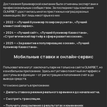
Достижения букмекерской компании были отмечены экспертами и
профессиональным сообществом. За последние годы компания
OLIMPBET удостоилась многих престижных наград в разных
номинациях. Вот лишь некоторые из них:
• 2022 — «Лучший букмекер по версии рунета», «Лучший
клиентский сервис».
• 2024 — «Лучший сайт», «Лучший букмекер Казахстана»,
«Стратегический партнёр в сфере развития хоккея».
• 2025 — «За развитие и популяризацию хоккея», «Лучший
букмекер Казахстана».
Мобильные ставки и онлайн-сервис
Пользователи могут заключать пари не только на сайте OLIMPBET, но
и в мобильном приложении. Здесь интуитивно понятный интерфейс и
доступны все функции — от регистрации и пополнения счёта до
вывода средств.
Что можно делать в приложении:
• Делать ставки в режиме реального времени и до начала матча.
• Смотреть трансляции.
• Получать уведомления о результатах и изменениях