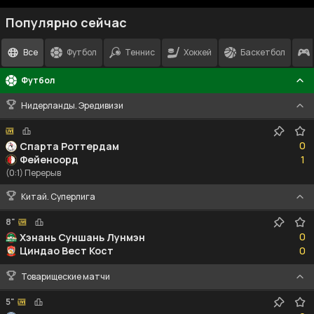
Популярно сейчас
Все
Футбол
Теннис
Хоккей
Баскетбол
Футбол
Нидерланды. Эредивизи
0
0
Спарта Роттердам
1
Фейеноорд
1
(0:1) Перерыв
Китай. Суперлига
8"
0
0
Хэнань Суншань Лунмэн
0
Циндао Вест Кост
0
Товарищеские матчи
5"
0