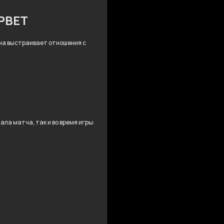
MPBET
 Она выстраивает отношения с
ла матча, так и во время игры: