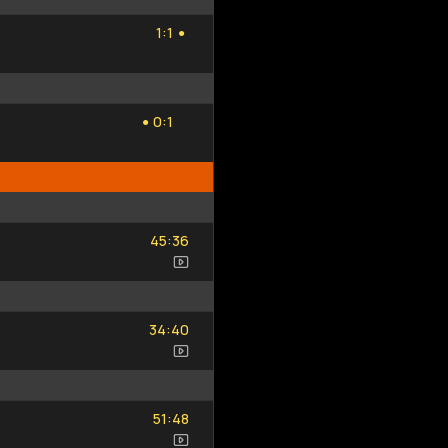
1
1
:
1
1
●
0
1
:
0
1
●
45
36
:
45
36
34
40
:
34
40
51
48
:
51
48