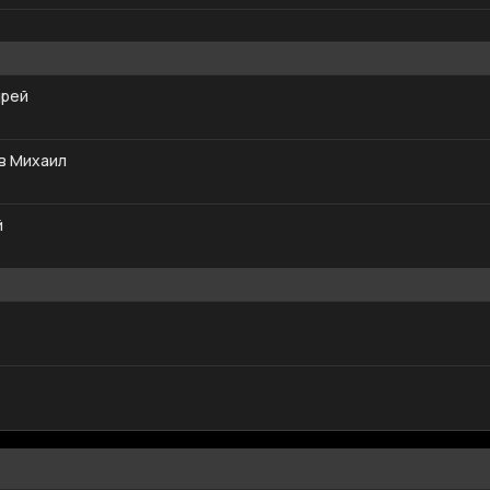
дрей
в Михаил
й