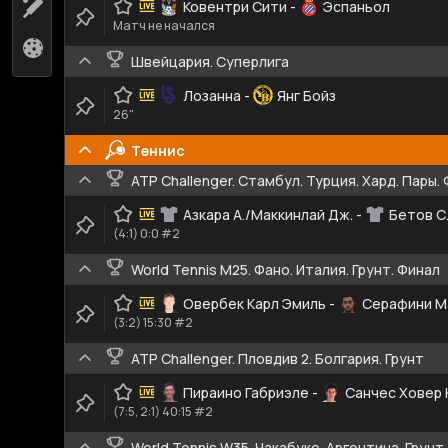
Ковентри Сити
-
Эспаньол
Крикет
7
Матч не начался
Флорбол
2
Швейцария. Суперлига
Лозанна
-
Янг Бойз
26"
Теннис
ATP Challenger. Стамбул. Турция. Хард. Пары.
Азкара А./Маккинлай Дж.
-
Бетов С.
(4:1) 0:0 #2
World Tennis M25. Фано. Италия. Грунт. Финал
Овербек Карл Эмиль
-
Серафини М
(3:2) 15:30 #2
ATP Challenger. Пловдив 2. Болгария. Грунт
Пираино Габриэле
-
Санчес Ховер 
(7:5, 2:1) 40:15 #2
World Tennis W35. Чакабуко. Аргентина. Грунт