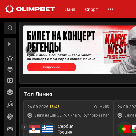
Лайв
Спорт
Лайв
Линия
Избранное
0
Все события
291
Трансляции
138
Футбол
161
Топ Линия
Теннис
23
+
368
24.09.2026
18:45
24.09.20
Лига наций UEFA. Лига A. Групповой этап
Лига 
Баскетбол
3
Сербия
Киберспорт
12
Греция