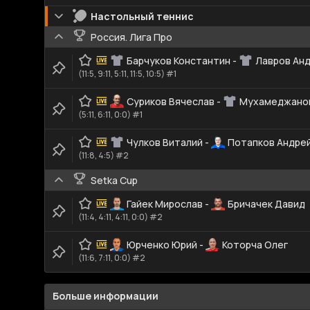
Настольный теннис
Россия. Лига Про
Барчуков Константин
-
Лавров Ан
(11:5, 9:11, 5:11, 11:5, 10:5) #1
Суриков Вячеслав
-
Мухамеджано
(5:11, 6:11, 0:0) #1
Чулков Виталий
-
Потапков Андре
(11:8, 4:5) #2
Setka Cup
Гайек Мирослав
-
Бричачек Давид
(11:4, 4:11, 4:11, 0:0) #2
Юрченко Юрий
-
Которча Олег
(11:6, 7:11, 0:0) #2
Больше информации