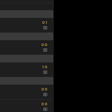
0
1
:
0
1
0
0
:
0
0
1
0
:
1
0
0
0
:
0
0
0
0
:
0
0