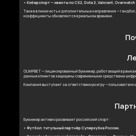
• Киберспорт — ивенты по CS2, Dota 2, Valorant, Overwatch 2
Также в линии есть и дополнительные направления — гандбол,
коэффициенты обновляются в реальном времени.
По
Ле
OLIMPBET — лицензированный букмекер, работающий в рамках
данные клиентов защищены современными средствами шифр
Компания выступает за ответственную игру — пользователи м
Партн
Букмекер активно развивает российский спорт:
• Футбол: титульный партнёр Суперкубка России.