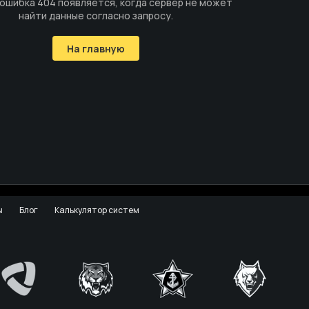
ошибка 404 появляется, когда сервер не может
найти данные согласно запросу.
На главную
ы
Блог
Калькулятор систем