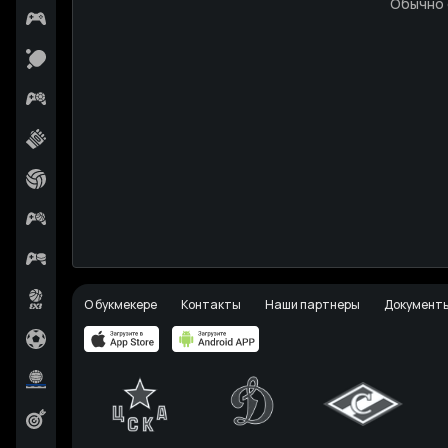
Обычно 
Киберспорт
14
Настольный теннис
42
Киберфутбол
17
MMA
4
Волейбол
3
Кибербаскетбол
7
Киберхоккей
4
Баскетбол 3х3
3
О букмекере
Контакты
Наши партнеры
Документ
Гандбол
1
Водное поло
1
Дартс
1