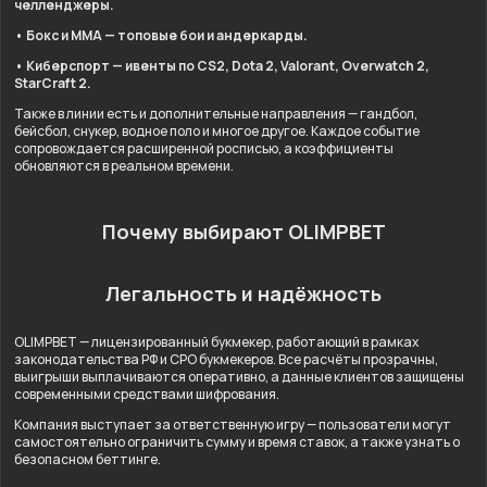
челленджеры.
• Бокс и ММА — топовые бои и андеркарды.
• Киберспорт — ивенты по CS2, Dota 2, Valorant, Overwatch 2,
StarCraft 2.
Также в линии есть и дополнительные направления — гандбол,
бейсбол, снукер, водное поло и многое другое. Каждое событие
сопровождается расширенной росписью, а коэффициенты
обновляются в реальном времени.
Почему выбирают OLIMPBET
Легальность и надёжность
OLIMPBET — лицензированный букмекер, работающий в рамках
законодательства РФ и СРО букмекеров. Все расчёты прозрачны,
выигрыши выплачиваются оперативно, а данные клиентов защищены
современными средствами шифрования.
Компания выступает за ответственную игру — пользователи могут
самостоятельно ограничить сумму и время ставок, а также узнать о
безопасном беттинге.