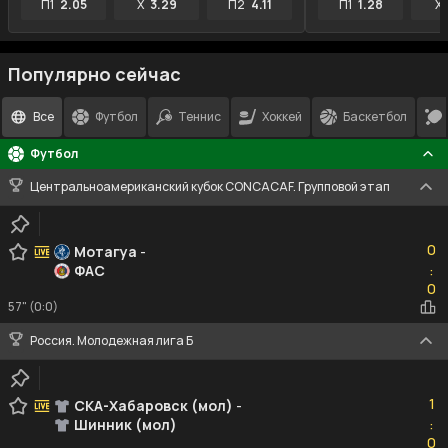
П1
2.05
X
3.29
П2
4.11
П1
1.28
X
Популярно сейчас
Все
Футбол
Теннис
Хоккей
Баскетбол
Футбол
Центральноамериканский кубок CONCACAF. Групповой этап
0
0
Мотагуа
-
ФАС
:
0
0
57" (0:0)
Россия. Молодежная лига Б
1
1
СКА-Хабаровск (мол)
-
Шинник (мол)
:
0
0