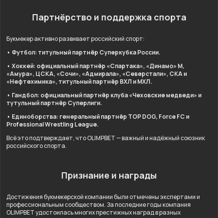
Партнёрство и поддержка спорта
Букмекер активно развивает российский спорт:
• Футбол: титульный партнёр Суперкубка России.
• Хоккей: официальный партнёр «Спартака», «Динамо» М,
«Амура», ЦСКА, «Сочи», «Адмирала», «Северстали», СКА и
«Нефтехимика», титульный партнёр ВХЛ и МХЛ.
• Гандбол: официальный партнёр клуба «Чеховские медведи» и
тутульный партнёр Суперлиги.
• Единоборства: генеральный партнёр TOP DOG, Force FC и
Professional Wrestling League.
Всё это подтверждает, что OLIMPBET — важный и надёжный союзник
российского спорта.
Признание и награды
Достижения букмекерской компании были отмечены экспертами и
профессиональным сообществом. За последние годы компания
OLIMPBET удостоилась многих престижных наград в разных