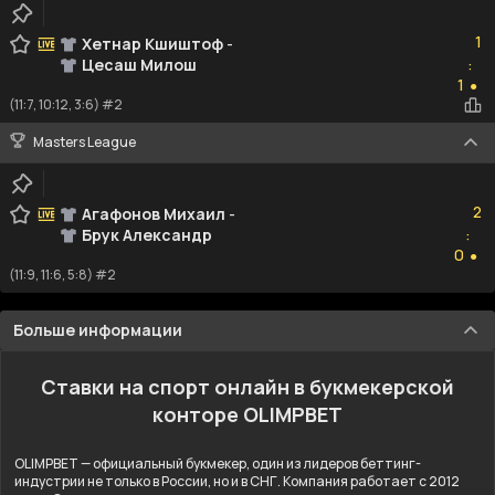
1
1
Хетнар Кшиштоф
-
Цесаш Милош
:
1
1
●
(11:7, 10:12, 3:6) #2
Masters League
2
2
Агафонов Михаил
-
Брук Александр
:
0
0
●
(11:9, 11:6, 5:8) #2
Больше информации
Ставки на спорт онлайн в букмекерской
конторе OLIMPBET
OLIMPBET — официальный букмекер, один из лидеров беттинг-
индустрии не только в России, но и в СНГ. Компания работает с 2012