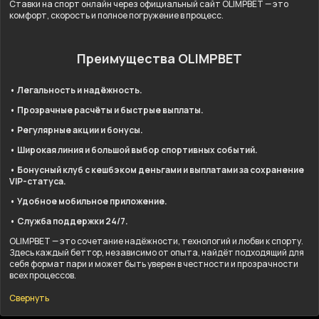
Ставки на спорт онлайн через официальный сайт OLIMPBET — это
комфорт, скорость и полное погружение в процесс.
Преимущества OLIMPBET
• Легальность и надёжность.
• Прозрачные расчёты и быстрые выплаты.
• Регулярные акции и бонусы.
• Широкая линия и большой выбор спортивных событий.
• Бонусный клуб с кешбэком деньгами и выплатами за сохранение
VIP-статуса.
• Удобное мобильное приложение.
• Служба поддержки 24/7.
OLIMPBET — это сочетание надёжности, технологий и любви к спорту.
Здесь каждый беттор, независимо от опыта, найдёт подходящий для
себя формат пари и может быть уверен в честности и прозрачности
всех процессов.
Свернуть