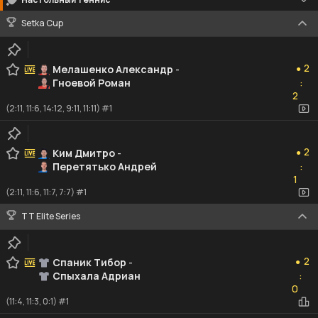
Setka Cup
2
2
Мелашенко Александр
-
●
Гноевой Роман
:
2
2
(2:11, 11:6, 14:12, 9:11, 11:11) #1
2
2
Ким Дмитро
-
●
Перетятько Андрей
:
1
1
(2:11, 11:6, 11:7, 7:7) #1
TT Elite Series
2
2
Спаник Тибор
-
●
Спыхала Адриан
:
0
0
(11:4, 11:3, 0:1) #1