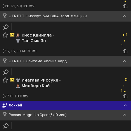
1
●
(0:6, 6:1, 3:1) 0:0 #2
UTR PTT. Ньюпорт-Бич. США. Хард. Женщины
1
1
Кисс Камилла
-
●
Тан Сью Ян
:
1
1
(7:6, 1:6, 1:1) 40:30 #1
UTR PTT. Сайтама. Япония. Хард
0
0
Инагава Риосуке
-
Милберн Кай
:
1
1
●
(6:7, 0:1) 0:0 #2
Хоккей
Россия. Magnitka Open (3х10 мин)
1