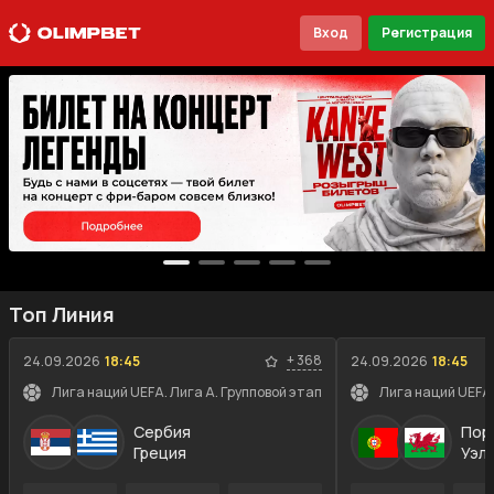
Вход
Регистрация
Топ Линия
+
368
24.09.2026
18:45
24.09.2026
18:45
Лига наций UEFA. Лига A. Групповой этап
Лига наций UEFA.
Сербия
Пор
Греция
Уэл