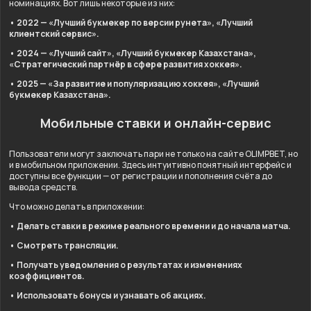
номинациях. Вот лишь некоторые из них:
• 2022 — «Лучший букмекер по версии рунета», «Лучший
клиентский сервис».
• 2024 — «Лучший сайт», «Лучший букмекер Казахстана»,
«Стратегический партнёр в сфере развития хоккея».
• 2025 — «За развитие и популяризацию хоккея», «Лучший
букмекер Казахстана».
Мобильные ставки и онлайн-сервис
Пользователи могут заключать пари не только на сайте OLIMPBET, но
и в мобильном приложении. Здесь интуитивно понятный интерфейс и
доступны все функции — от регистрации и пополнения счёта до
вывода средств.
Что можно делать в приложении:
• Делать ставки в режиме реального времени и до начала матча.
• Смотреть трансляции.
• Получать уведомления о результатах и изменениях
коэффициентов.
• Использовать бонусы и узнавать об акциях.