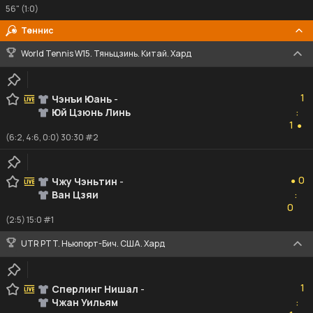
56" (1:0)
Теннис
World Tennis W15. Тяньцзинь. Китай. Хард
1
1
Чэнъи Юань
-
Юй Цзюнь Линь
:
1
1
●
(6:2, 4:6, 0:0) 30:30 #2
0
0
Чжу Чэньтин
-
●
Ван Цзяи
:
0
0
(2:5) 15:0 #1
UTR PTT. Ньюпорт-Бич. США. Хард
1
1
Сперлинг Нишал
-
Чжан Уильям
:
1