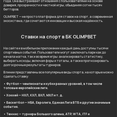
года. Она выстраивает отношения с пользователями на основе
доверия, прозрачности и честной игры, объединяя сотни тысяч
бетторов.
OLIMPBET — не просто платформа для ставок на спорт, а современная
экосистема, где сочетаются инновации и высокая надёжность.
Ставки на спорт в БК OLIMPBET
На сайте и в мобильном приложении каждый день доступны тысячи
спортивных событий. Пользователи могут заключать пари как до
начала матча, так и во время игры: анализировать статистику,
выбирать исходы, включая форы и тоталы, а также прогнозировать
долгосрочные результаты турниров.
В линии представлены все популярные виды спорта, на которые можно
сделать ставку:
• Футбол — чемпионаты и кубки разных уровней, в том числе
топовые европейские лиги.
• Хоккей — НХЛ, КХЛ, ВХЛ, МХЛ и т. д.
• Баскетбол — НБА, Евролига, Единая Лига ВТБ и другие значимые
события.
• Теннис — турниры Большого шлема, ATP, WTA, ITF и