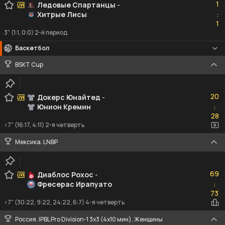
1
Ледовые Спартанцы
-
Хитрые Лисы
:
1
1
3" (1:1, 0:0) 2-й период
Баскетбол
BSKT Cup
20
20
Докерс Юнайтед
-
Юнион Кремин
:
28
28
<7" (16:17, 4:11) 2-я четверть
Мексика. LNBP
69
69
Диаблос Рохос
-
Фресерас Ирапуато
:
73
73
<7" (30:22, 9:22, 24:22, 6:7) 4-я четверть
Россия. IPBL Pro Division-1 3x3 (4x10 мин). Женщины