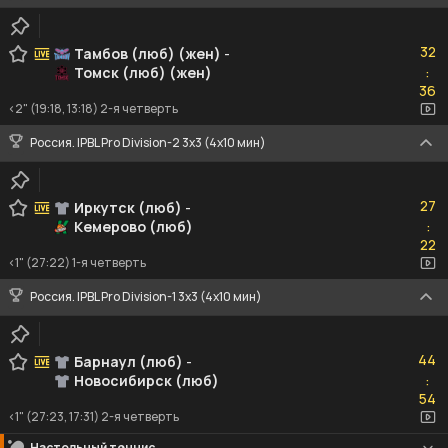
32
32
Тамбов (люб) (жен)
-
Томск (люб) (жен)
:
36
36
<2" (19:18, 13:18) 2-я четверть
Россия. IPBL Pro Division-2 3x3 (4x10 мин)
27
27
Иркутск (люб)
-
Кемерово (люб)
:
22
22
<1" (27:22) 1-я четверть
Россия. IPBL Pro Division-1 3x3 (4x10 мин)
44
44
Барнаул (люб)
-
Новосибирск (люб)
:
54
54
<1" (27:23, 17:31) 2-я четверть
Настольный теннис