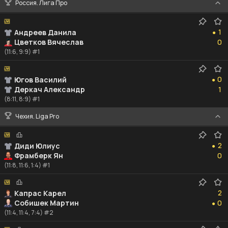
Россия. Лига Про
1
1
Андреев Данила
●
0
Цветков Вячеслав
0
(11:6, 9:9) #1
0
0
Югов Василий
●
1
Деркач Александр
1
(8:11, 8:9) #1
Чехия. Liga Pro
2
2
Диди Юлиус
●
0
Фрамберк Ян
0
(11:8, 11:6, 1:4) #1
2
2
Капрас Карел
0
Собишек Мартин
0
●
(11:4, 11:4, 7:4) #2