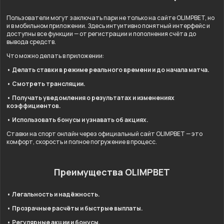
Пользователи могут заключать пари не только на сайте OLIMPBET, но
и в мобильном приложении. Здесь интуитивно понятный интерфейс и
доступны все функции — от регистрации и пополнения счёта до
вывода средств.
Что можно делать в приложении:
• Делать ставки в режиме реального времени и до начала матча.
• Смотреть трансляции.
• Получать уведомления о результатах и изменениях
коэффициентов.
• Использовать бонусы и узнавать об акциях.
Ставки на спорт онлайн через официальный сайт OLIMPBET — это
комфорт, скорость и полное погружение в процесс.
Преимущества OLIMPBET
• Легальность и надёжность.
• Прозрачные расчёты и быстрые выплаты.
• Регулярные акции и бонусы.