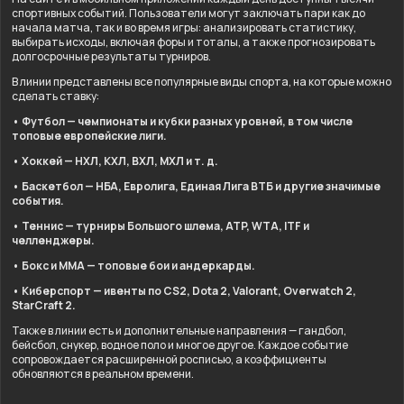
спортивных событий. Пользователи могут заключать пари как до
начала матча, так и во время игры: анализировать статистику,
выбирать исходы, включая форы и тоталы, а также прогнозировать
долгосрочные результаты турниров.
В линии представлены все популярные виды спорта, на которые можно
сделать ставку:
• Футбол — чемпионаты и кубки разных уровней, в том числе
топовые европейские лиги.
• Хоккей — НХЛ, КХЛ, ВХЛ, МХЛ и т. д.
• Баскетбол — НБА, Евролига, Единая Лига ВТБ и другие значимые
события.
• Теннис — турниры Большого шлема, ATP, WTA, ITF и
челленджеры.
• Бокс и ММА — топовые бои и андеркарды.
• Киберспорт — ивенты по CS2, Dota 2, Valorant, Overwatch 2,
StarCraft 2.
Также в линии есть и дополнительные направления — гандбол,
бейсбол, снукер, водное поло и многое другое. Каждое событие
сопровождается расширенной росписью, а коэффициенты
обновляются в реальном времени.