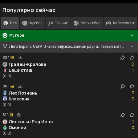
Популярно сейчас
Все
Футбол
Теннис
Баскетбол
Киберспорт
Футбол
Лига Европы UEFA. 3-й квалификационный раунд. Первые матчи
82"
0
0
Градец-Кралове
1
Бешикташ
1
(0:0)
80"
0
0
Лех Познань
0
Клаксвик
0
(0:0)
81"
1
1
Линкольн Ред Импс
0
Омония
0
(0:0)