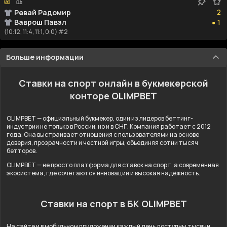
2
2
Ревай Радомир
1
Ваврош Павэл
1
●
(10:12, 11:4, 11:1, 0:0) #2
Больше информации
Ставки на спорт онлайн в букмекерской
конторе OLIMPBET
OLIMPBET — официальный букмекер, один из лидеров беттинг-
индустрии не только в России, но и в СНГ. Компания работает с 2012
года. Она выстраивает отношения с пользователями на основе
доверия, прозрачности и честной игры, объединяя сотни тысяч
бетторов.
OLIMPBET — не просто платформа для ставок на спорт, а современная
экосистема, где сочетаются инновации и высокая надёжность.
Ставки на спорт в БК OLIMPBET
На сайте и в мобильном приложении каждый день доступны тысячи