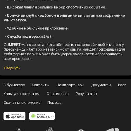
• Широкая линия и большой выбор спортивных событий.
• Бонусный клуб с кешбэком деньгами и выплатами за сохранение
VIP-статуса.
• Удобное мобильное приложение.
• Служба поддержки 24/7.
OLIMPBET — это сочетание надёжности, технологий и любви к спорту.
Здесь каждый беттор, независимо от опыта, найдёт подходящий для
себя формат пари и может быть уверен в честности и прозрачности
всех процессов.
Свернуть
О букмекере
Контакты
Наши партнеры
Документы
Блог
Калькулятор систем
Статистика
Результаты
Скачать приложение
Помощь