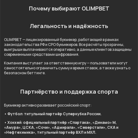
Почему выбирают OLIMPBET
Легальность и надёжность
OLIMPBET — лицензированный букмекер, работающий в рамках
законодательства РФ и СРО букмекеров. Все расчёты прозрачны,
выигрыши выплачиваются оперативно, а данные клиентов защищены
современными средствами шифрования.
Компания выступает за ответственную игру — пользователи могут
самостоятельно ограничить сумму и время ставок, а также узнать о
безопасном беттинге.
Партнёрство и поддержка спорта
Букмекер активно развивает российский спорт:
• Футбол: титульный партнёр Суперкубка России.
• Хоккей: официальный партнёр «Спартака», «Динамо» М,
«Амура», ЦСКА, «Сочи», «Адмирала», «Северстали», СКА и
«Нефтехимика», титульный партнёр ВХЛ и МХЛ.