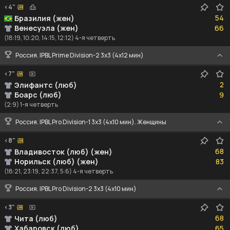
<4"
54
54
Бразилия (жен)
66
Венесуэла (жен)
66
(18:19, 10:20, 14:15, 12:12) 4-я четверть
Россия. IPBL Prime Division-2 3x3 (4x12 мин)
<7"
2
2
Элифантс (люб)
9
Боарс (люб)
9
(2:9) 1-я четверть
Россия. IPBL Pro Division-1 3x3 (4x10 мин). Женщины
<8"
68
68
Владивосток (люб) (жен)
83
Норильск (люб) (жен)
83
(18:21, 23:19, 22:37, 5:6) 4-я четверть
Россия. IPBL Pro Division-2 3x3 (4x10 мин)
<3"
68
68
Чита (люб)
65
Хабаровск (люб)
65