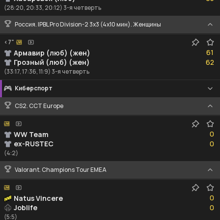
(28:20, 20:33, 20:12) 3-я четверть
Россия. IPBL Pro Division-2 3x3 (4x10 мин). Женщины
<7"
61
61
Армавир (люб) (жен)
62
Грозный (люб) (жен)
62
(33:17, 17:36, 11:9) 3-я четверть
Киберспорт
CS2. CCT Europe
0
0
WW Team
0
ex-RUSTEC
0
(4:2)
Valorant. Champions Tour EMEA
0
0
Natus Vincere
0
Joblife
0
(5:5)