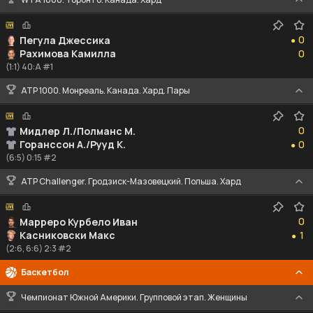
0
0
Пегула Джессика
●
0
Рахимова Камилла
0
(1:1) 40:A #1
ATP 1000. Монреаль. Канада. Хард. Пары
0
0
Мидлер Л./Полманс М.
0
Горанссон А./Рууд К.
0
●
(6:5) 0:15 #2
ATP Challenger. Гродзиск-Мазовецкий. Польша. Хард
0
0
Марреро Курбело Иван
1
Касниковски Макс
1
●
(2:6, 6:6) 2:3 #2
Баскетбол
Чемпионат Южной Америки. Групповой этап. Женщины