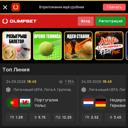
В приложении ещё удобнее
Скачать
Вход
Регистрация
Топ Линия
+
364
24.09.2026
18:45
24.09.2026
18:45
Лига наций UEFA. Лига A. Групповой этап
Португалия
Нидерла
Уэльс
Германи
П1
1.28
X
5.75
П2
12.25
П1
2.52
X
3.45