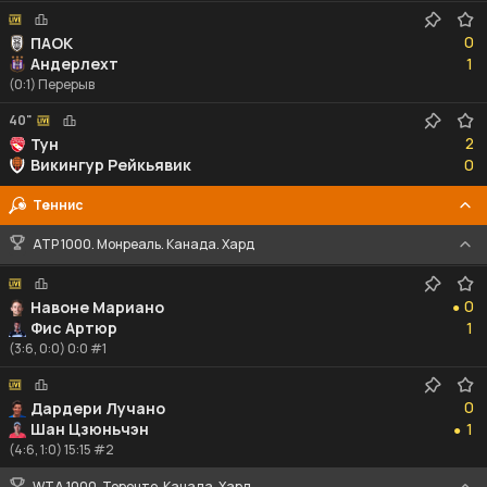
0
0
ПАОК
1
Андерлехт
1
(0:1) Перерыв
40"
2
2
Тун
0
Викингур Рейкьявик
0
Теннис
ATP 1000. Монреаль. Канада. Хард
0
0
Навоне Мариано
●
1
Фис Артюр
1
(3:6, 0:0) 0:0 #1
0
0
Дардери Лучано
1
Шан Цзюньчэн
1
●
(4:6, 1:0) 15:15 #2
WTA 1000. Торонто. Канада. Хард