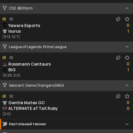
CS2. BB Storm
0
0
Yawara Esports
1
Isurus
1
(9:13, 12:7)
League of Legends. Prime League
0
0
Rossmann Centaurs
1
BIG
1
(9:28, 0:0)
Valorant. Game Changers EMEA
0
0
Gentle Mates GC
0
ALTERNATE aTTaX Ruby
0
(2:0)
Настольный теннис