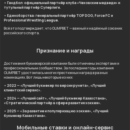
• Гандбол: официальный партнёр клуба «Чеховские медведи» и
тутульный партнёр Суперлиги.
• Единоборства: генеральный партнёр TOP DOG, Force FC и
Professional Wrestling League.
Всё это подтверждает, что OLIMPBET — важный и надёжный союзник
российского спорта.
Признание и награды
Достижения букмекерской компании были отмечены экспертами и
профессиональным сообществом. За последние годы компания
OLIMPBET удостоилась многих престижных наград в разных
номинациях. Вот лишь некоторые из них:
• 2022 — «Лучший букмекер по версии рунета», «Лучший
клиентский сервис».
• 2024 — «Лучший сайт», «Лучший букмекер Казахстана»,
«Стратегический партнёр в сфере развития хоккея».
• 2025 — «За развитие и популяризацию хоккея», «Лучший
букмекер Казахстана».
Мобильные ставки и онлайн-сервис