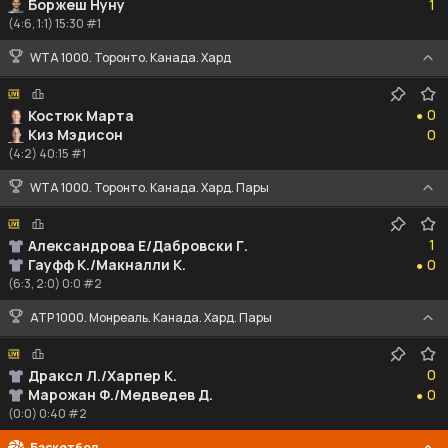
Боржеш Нуну
1
(4:6, 1:1) 15:30 #1
WTA 1000. Торонто. Канада. Хард
0
0
Костюк Марта
●
0
Киз Мэдисон
0
(4:2) 40:15 #1
WTA 1000. Торонто. Канада. Хард. Пары
1
1
Александрова Е/Дабровски Г.
0
Гауфф К./Макналли К.
0
●
(6:3, 2:0) 0:0 #2
ATP 1000. Монреаль. Канада. Хард. Пары
0
0
Драксл Л./Харпер К.
0
Марожан Ф./Медведев Д.
0
●
(0:0) 0:40 #2
Баскетбол