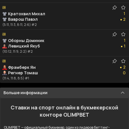
1
1
Кратохвил Михал
2
Ваврош Павэл
2
●
(5:11, 11:3, 8:11, 2:6) #2
1
1
Оборны Доминик
1
Левицкий Якуб
1
●
(10:12, 11:9, 2:2) #2
2
2
Фрамберк Ян
●
0
Регнер Томаш
0
(11:4, 11:8, 8:5) #1
Больше информации
Ставки на спорт онлайн в букмекерской
конторе OLIMPBET
OLIMPBET — официальный букмекер, один из лидеров беттинг-