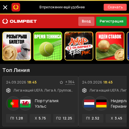
В приложении ещё удобнее
Скачать
Вход
Регистрация
Топ Линия
+
364
24.09.2026
18:45
24.09.2026
18:45
Лига наций UEFA. Лига A. Групповой этап
Португалия
Нидерла
Уэльс
Германи
П1
1.28
X
5.75
П2
12.25
П1
2.52
X
3.45