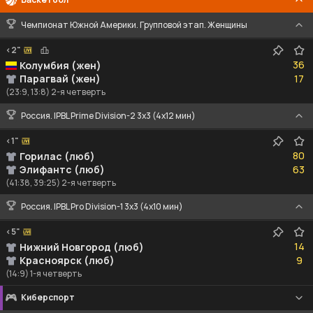
Чемпионат Южной Америки. Групповой этап. Женщины
<2"
36
36
Колумбия (жен)
17
Парагвай (жен)
17
(23:9, 13:8) 2-я четверть
Россия. IPBL Prime Division-2 3x3 (4x12 мин)
<1"
80
80
Горилас (люб)
63
Элифантс (люб)
63
(41:38, 39:25) 2-я четверть
Россия. IPBL Pro Division-1 3x3 (4x10 мин)
<5"
14
14
Нижний Новгород (люб)
9
Красноярск (люб)
9
(14:9) 1-я четверть
Киберспорт