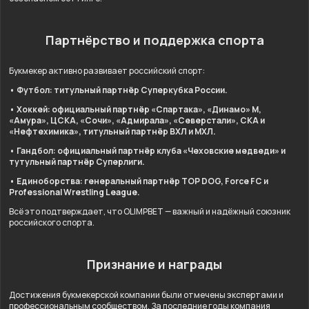
Партнёрство и поддержка спорта
Букмекер активно развивает российский спорт:
• Футбол: титульный партнёр Суперкубка России.
• Хоккей: официальный партнёр «Спартака», «Динамо» М,
«Амура», ЦСКА, «Сочи», «Адмирала», «Северстали», СКА и
«Нефтехимика», титульный партнёр ВХЛ и МХЛ.
• Гандбол: официальный партнёр клуба «Чеховские медведи» и
тутульный партнёр Суперлиги.
• Единоборства: генеральный партнёр TOP DOG, Force FC и
Professional Wrestling League.
Всё это подтверждает, что OLIMPBET — важный и надёжный союзник
российского спорта.
Признание и награды
Достижения букмекерской компании были отмечены экспертами и
профессиональным сообществом. За последние годы компания