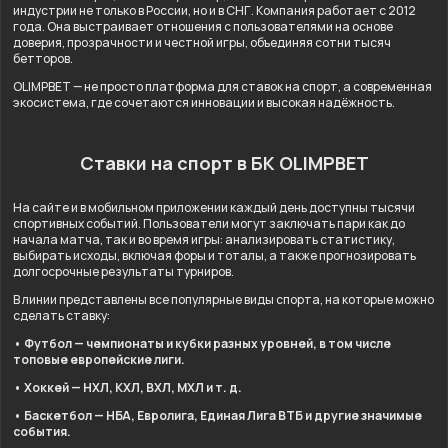
индустрии не только в России, но и в СНГ. Компания работает с 2012
года. Она выстраивает отношения с пользователями на основе
доверия, прозрачности и честной игры, объединяя сотни тысяч
бетторов.
OLIMPBET — не просто платформа для ставок на спорт, а современная
экосистема, где сочетаются инновации и высокая надёжность.
Ставки на спорт в БК OLIMPBET
На сайте и в мобильном приложении каждый день доступны тысячи
спортивных событий. Пользователи могут заключать пари как до
начала матча, так и во время игры: анализировать статистику,
выбирать исходы, включая форы и тоталы, а также прогнозировать
долгосрочные результаты турниров.
В линии представлены все популярные виды спорта, на которые можно
сделать ставку:
• Футбол — чемпионаты и кубки разных уровней, в том числе
топовые европейские лиги.
• Хоккей — НХЛ, КХЛ, ВХЛ, МХЛ и т. д.
• Баскетбол — НБА, Евролига, Единая Лига ВТБ и другие значимые
события.