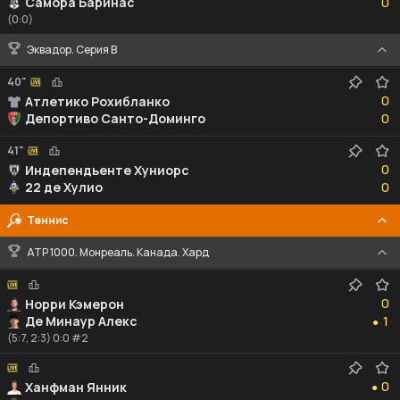
Самора Баринас
0
(0:0)
Эквадор. Серия В
40"
0
0
Атлетико Рохибланко
0
Депортиво Санто-Доминго
0
41"
0
0
Индепендьенте Хуниорс
0
22 де Хулио
0
Теннис
ATP 1000. Монреаль. Канада. Хард
0
0
Норри Кэмерон
1
Де Минаур Алекс
1
●
(5:7, 2:3) 0:0 #2
0
0
Ханфман Янник
●
1