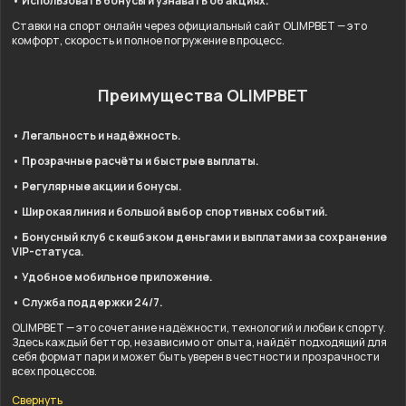
• Использовать бонусы и узнавать об акциях.
Ставки на спорт онлайн через официальный сайт OLIMPBET — это
комфорт, скорость и полное погружение в процесс.
Преимущества OLIMPBET
• Легальность и надёжность.
• Прозрачные расчёты и быстрые выплаты.
• Регулярные акции и бонусы.
• Широкая линия и большой выбор спортивных событий.
• Бонусный клуб с кешбэком деньгами и выплатами за сохранение
VIP-статуса.
• Удобное мобильное приложение.
• Служба поддержки 24/7.
OLIMPBET — это сочетание надёжности, технологий и любви к спорту.
Здесь каждый беттор, независимо от опыта, найдёт подходящий для
себя формат пари и может быть уверен в честности и прозрачности
всех процессов.
Свернуть