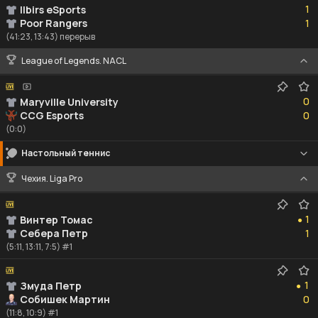
1
Ilbirs eSports
1
Poor Rangers
1
(41:23, 13:43) перерыв
League of Legends. NACL
0
0
Maryville University
0
CCG Esports
0
(0:0)
Настольный теннис
Чехия. Liga Pro
1
1
Винтер Томас
●
1
Себера Петр
1
(5:11, 13:11, 7:5) #1
1
1
Змуда Петр
●
0
Собишек Мартин
0
(11:8, 10:9) #1