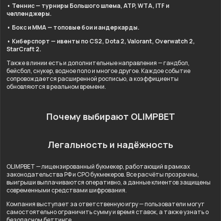
• Теннис — турниры Большого шлема, ATP, WTA, ITF и
челленджеры.
• Бокс и ММА — топовые бои и андеркарды.
• Киберспорт — ивенты по CS2, Dota 2, Valorant, Overwatch 2,
StarCraft 2.
Также в линии есть и дополнительные направления — гандбол,
бейсбол, снукер, водное поло и многое другое. Каждое событие
сопровождается расширенной росписью, а коэффициенты
обновляются в реальном времени.
Почему выбирают OLIMPBET
Легальность и надёжность
OLIMPBET — лицензированный букмекер, работающий в рамках
законодательства РФ и СРО букмекеров. Все расчёты прозрачны,
выигрыши выплачиваются оперативно, а данные клиентов защищены
современными средствами шифрования.
Компания выступает за ответственную игру — пользователи могут
самостоятельно ограничить сумму и время ставок, а также узнать о
безопасном беттинге.