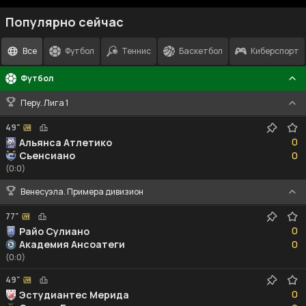
Популярно сейчас
Все
Футбол
Теннис
Баскетбол
Киберспорт
Футбол
Перу. Лига 1
49"
0
0
Альянса Атлетико
0
Сьенсиано
0
(0:0)
Венесуэла. Примера дивизион
77"
0
0
Райо Сулиано
0
Академия Ансоатеги
0
(0:0)
49"
0
0
Эстудиантес Мерида
0