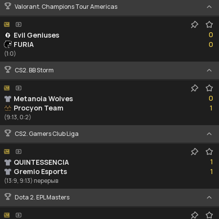
Valorant. Champions Tour Americas
0
0
Evil Geniuses
0
FURIA
0
(1:0)
CS2. BB Storm
0
0
Metanoia Wolves
1
Procyon Team
1
(9:13, 0:2)
CS2. Gamers Club Liga
1
1
QUINTESSENCIA
1
Gremio Esports
1
(13:9, 9:13) перерыв
Dota 2. EPL Masters
1