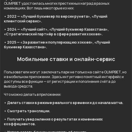
OLIMPBET удостоилась многих престижных наград в разных
номинациях. Вот лишь некоторые из них:
• 2022 — «Лучший букмекер по версии рунета», «Лучший
клиентский сервис».
• 2024 — «Лучший сайт», «Лучший букмекер Казахстана»,
«Стратегический партнёр в сфере развития хоккея».
• 2025 — «За развитие и популяризацию хоккея», «Лучший
букмекер Казахстана».
Мобильные ставки и онлайн-сервис
Пользователи могут заключать пари не только на сайте OLIMPBET, но
и в мобильном приложении. Здесь интуитивно понятный интерфейс и
доступны все функции — от регистрации и пополнения счёта до
вывода средств.
Что можно делать в приложении:
• Делать ставки в режиме реального времени и до начала матча.
• Смотреть трансляции.
• Получать уведомления о результатах и изменениях
коэффициентов.