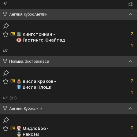
18"
Англия. Кубок Англии
2
2
Кингстониан
-
Гастингс Юнайтед
:
1
1
45"
Польша. Экстракласа
2
2
Висла Краков
-
Висла Плоцк
:
1
1
47" (2:1)
Англия. Кубок лиги
0
0
Мидлсбро
-
Рексэм
:
0