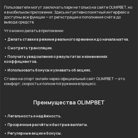
Пользователи могут заключать пари не только на сайте OLIMPBET, но
и в мобильном приложении. Здесь интуитивно понятный интерфейс и
доступны все функции — от регистрации и пополнения счёта до
вывода средств.
Что можно делать в приложении:
• Делать ставки в режиме реального времени и до начала матча.
• Смотреть трансляции.
• Получать уведомления о результатах и изменениях
коэффициентов.
• Использовать бонусы и узнавать об акциях.
Ставки на спорт онлайн через официальный сайт OLIMPBET — это
комфорт, скорость и полное погружение в процесс.
Преимущества OLIMPBET
• Легальность и надёжность.
• Прозрачные расчёты и быстрые выплаты.
• Регулярные акции и бонусы.