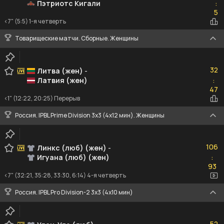
Пэтриотс Кигали
:
5
5
<7" (5:5) 1-я четверть
Товарищеские матчи. Сборные. Женщины
32
32
Литва (жен)
-
Латвия (жен)
:
47
47
<1" (12:22, 20:25) Перерыв
Россия. IPBL Prime Division 3x3 (4x12 мин). Женщины
106
106
Линкс (люб) (жен)
-
Игуана (люб) (жен)
:
93
93
<7" (32:21, 35:28, 33:30, 6:14) 4-я четверть
Россия. IPBL Pro Division-2 3x3 (4x10 мин)
52
52