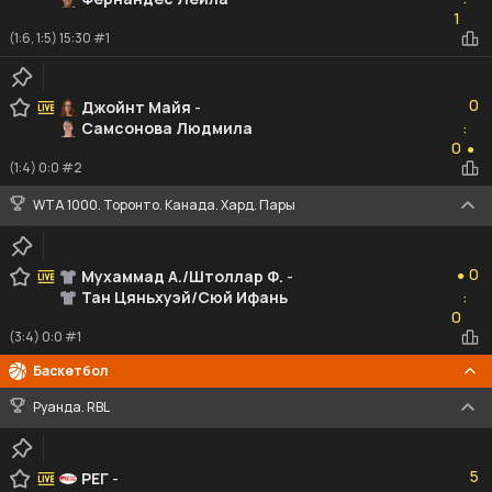
1
1
(1:6, 1:5) 15:30 #1
0
0
Джойнт Майя
-
Самсонова Людмила
:
0
0
●
(1:4) 0:0 #2
WTA 1000. Торонто. Канада. Хард. Пары
0
0
Мухаммад А./Штоллар Ф.
-
●
Тан Цяньхуэй/Сюй Ифань
:
0
0
(3:4) 0:0 #1
Баскетбол
Руанда. RBL
5
5
РЕГ
-