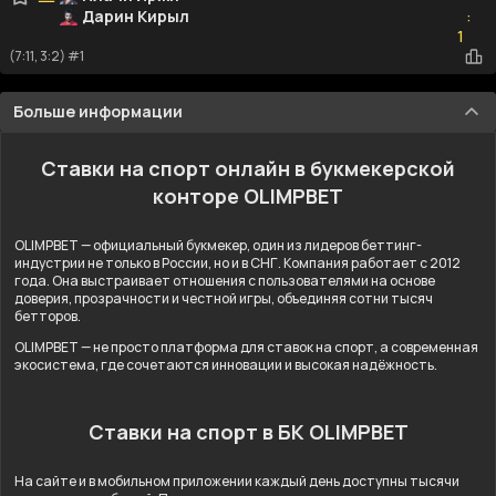
Дарин Кирыл
:
1
1
(7:11, 3:2) #1
Больше информации
Ставки на спорт онлайн в букмекерской
конторе OLIMPBET
OLIMPBET — официальный букмекер, один из лидеров беттинг-
индустрии не только в России, но и в СНГ. Компания работает с 2012
года. Она выстраивает отношения с пользователями на основе
доверия, прозрачности и честной игры, объединяя сотни тысяч
бетторов.
OLIMPBET — не просто платформа для ставок на спорт, а современная
экосистема, где сочетаются инновации и высокая надёжность.
Ставки на спорт в БК OLIMPBET
На сайте и в мобильном приложении каждый день доступны тысячи