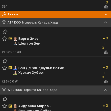
0
36"
Теннис
ATP 1000. Монреаль. Канада. Хард
0
0
Бергс Зизу
-
●
Шелтон Бен
:
0
0
(2:3) 15:30 #1
0
0
Ван Де Зандшульп Ботик
-
●
Хуркач Хуберт
:
0
0
(2:5) 0:0 #1
WTA 1000. Торонто. Канада. Хард
0
0
Андреева Мирра
-
●
Фернандес Лейла
: