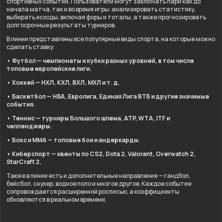
спортивных событий. Пользователи могут заключать пари как до
начала матча, так и во время игры: анализировать статистику,
выбирать исходы, включая форы и тоталы, а также прогнозировать
долгосрочные результаты турниров.
В линии представлены все популярные виды спорта, на которые можно
сделать ставку:
• Футбол — чемпионаты и кубки разных уровней, в том числе
топовые европейские лиги.
• Хоккей — НХЛ, КХЛ, ВХЛ, МХЛ и т. д.
• Баскетбол — НБА, Евролига, Единая Лига ВТБ и другие значимые
события.
• Теннис — турниры Большого шлема, ATP, WTA, ITF и
челленджеры.
• Бокс и ММА — топовые бои и андеркарды.
• Киберспорт — ивенты по CS2, Dota 2, Valorant, Overwatch 2,
StarCraft 2.
Также в линии есть и дополнительные направления — гандбол,
бейсбол, снукер, водное поло и многое другое. Каждое событие
сопровождается расширенной росписью, а коэффициенты
обновляются в реальном времени.