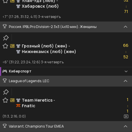
Улан-Удэ (люб)
-
Хабаровск (люб)
:
71
71
<7" (17:28, 31:32, 4:11) 3-я четверть
Россия. IPBL Pro Division-2 3x3 (4x10 мин). Женщины
66
66
Грозный (люб) (жен)
-
Нижнекамск (люб) (жен)
:
52
52
<6" (31:22, 23:24, 12:6) 3-я четверть
Киберспорт
League of Legends. LEC
1
1
Team Heretics
-
Fnatic
:
1
1
(11:3, 2:16, 0:0)
Valorant. Champions Tour EMEA