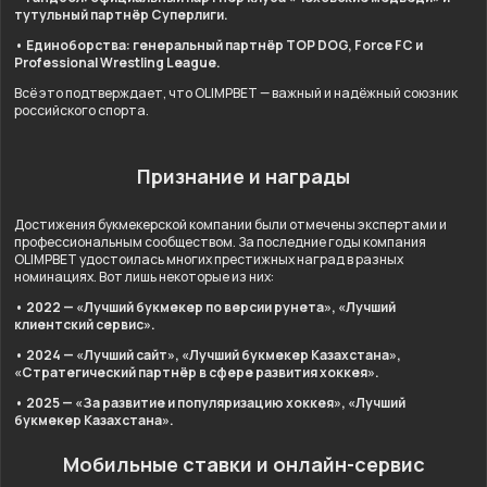
тутульный партнёр Суперлиги.
• Единоборства: генеральный партнёр TOP DOG, Force FC и
Professional Wrestling League.
Всё это подтверждает, что OLIMPBET — важный и надёжный союзник
российского спорта.
Признание и награды
Достижения букмекерской компании были отмечены экспертами и
профессиональным сообществом. За последние годы компания
OLIMPBET удостоилась многих престижных наград в разных
номинациях. Вот лишь некоторые из них:
• 2022 — «Лучший букмекер по версии рунета», «Лучший
клиентский сервис».
• 2024 — «Лучший сайт», «Лучший букмекер Казахстана»,
«Стратегический партнёр в сфере развития хоккея».
• 2025 — «За развитие и популяризацию хоккея», «Лучший
букмекер Казахстана».
Мобильные ставки и онлайн-сервис