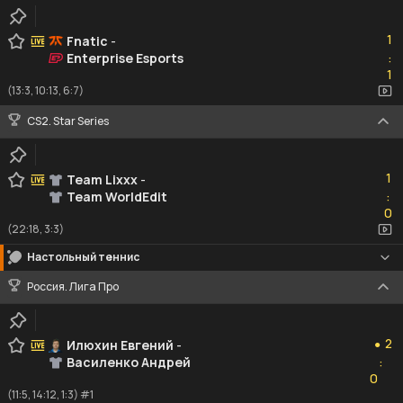
1
1
Fnatic
-
Enterprise Esports
:
1
1
(13:3, 10:13, 6:7)
CS2. Star Series
1
1
Team Lixxx
-
Team WorldEdit
:
0
0
(22:18, 3:3)
Настольный теннис
Россия. Лига Про
2
2
Илюхин Евгений
-
●
Василенко Андрей
:
0
0
(11:5, 14:12, 1:3) #1