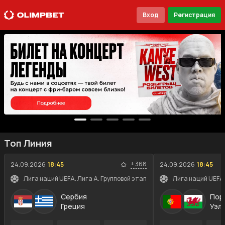
Вход
Регистрация
Топ Линия
+
368
24.09.2026
18:45
24.09.2026
18:45
Лига наций UEFA. Лига A. Групповой этап
Лига наций UEFA.
Сербия
Пор
Греция
Уэл