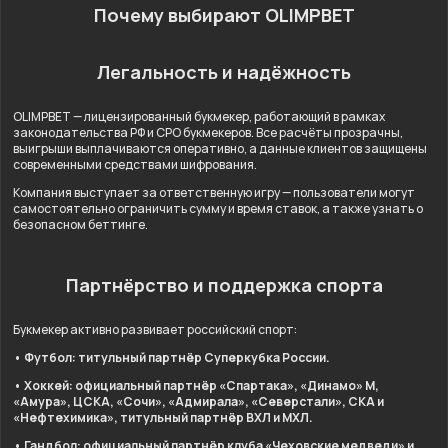
Почему выбирают OLIMPBET
Легальность и надёжность
OLIMPBET — лицензированный букмекер, работающий в рамках
законодательства РФ и СРО букмекеров. Все расчёты прозрачны,
выигрыши выплачиваются оперативно, а данные клиентов защищены
современными средствами шифрования.
Компания выступает за ответственную игру — пользователи могут
самостоятельно ограничить сумму и время ставок, а также узнать о
безопасном беттинге.
Партнёрство и поддержка спорта
Букмекер активно развивает российский спорт:
• Футбол: титульный партнёр Суперкубка России.
• Хоккей: официальный партнёр «Спартака», «Динамо» М,
«Амура», ЦСКА, «Сочи», «Адмирала», «Северстали», СКА и
«Нефтехимика», титульный партнёр ВХЛ и МХЛ.
• Гандбол: официальный партнёр клуба «Чеховские медведи» и