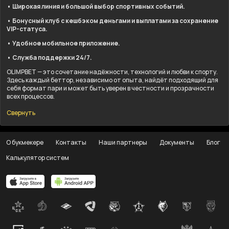
• Широкая линия и большой выбор спортивных событий.
• Бонусный клуб с кешбэком деньгами и выплатами за сохранение
VIP-статуса.
• Удобное мобильное приложение.
• Служба поддержки 24/7.
OLIMPBET — это сочетание надёжности, технологий и любви к спорту.
Здесь каждый беттор, независимо от опыта, найдёт подходящий для
себя формат пари и может быть уверен в честности и прозрачности
всех процессов.
Свернуть
О букмекере
Контакты
Наши партнеры
Документы
Блог
Калькулятор систем