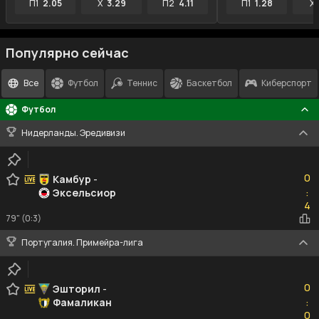
П1
2.05
X
3.29
П2
4.11
П1
1.28
X
Популярно сейчас
Все
Футбол
Теннис
Баскетбол
Киберспорт
Футбол
Нидерланды. Эредивизи
0
0
Камбур
-
Эксельсиор
:
4
4
79" (0:3)
Португалия. Примейра-лига
0
0
Эшторил
-
Фамаликан
:
0
0