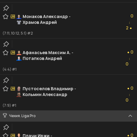
0
0
Монаков Александр
-
Храмов Андрей
:
2
2
●
(7:11, 10:12, 5:1) #2
0
0
Афанасьев Максим А.
-
●
Потапков Андрей
:
0
0
(4:4) #1
0
0
Пустоселов Владимир
-
●
Кольмин Александр
:
0
0
(7:9) #1
Чехия. Liga Pro
0
0
Плачи Иржи
-
●