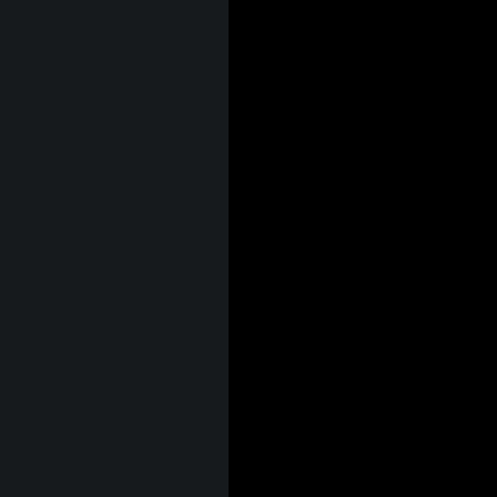
—
Только Топ-события
Выберите спорт
Исходы
Тоталы
Форы
Добавить
Обновить
исход
список