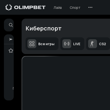
Лайв
Спорт
Киберспорт
Лайв
Линия
Все игры
LIVE
CS2
Избранное
0
Ничего не найдено
Попробуйте выбрать другую дату