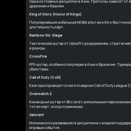
Одна из главных дисциплин в Азии. Прогнозы зависят от 
драконам и башням.
King of Glory (Honor of Kings)
Популярнейшая мобильная MOBA в Китае и Юго-Восточной
длительность карт.
Rainbow Six: Siege
Тактический шутер от Ubisoft с разрушением, стратегией
и раунды.
CrossFire
FPS-шутер, особенно популярен в Азии и Бразилии. Турниры
убийствам.
Call of Duty (CoD)
Ежегодно проводятся лиги по версии Call of Duty League (
Overwatch 2
Командный шутер от Blizzard с уникальными персонажами
тотал карт, исход по режимам.
Valorant
Молниеносно развившаяся дисциплина с мощной поддержко
игровые события.