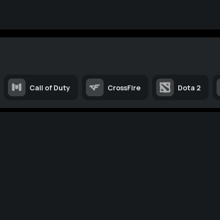
Call of Duty
CrossFire
Dota 2