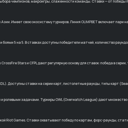
выбора чемпионов, макроигры, слаженности команды. Ставки — от победы 
 Азии. Имеет свою экосистему турниров. Линия
OLIMPBET
включает пари на
 и боями 5 на 5. В ставках доступны победители матчей, количество раунд
 CrossFire Stars и CFPL дают регулярную основу для ставок: победа в серии
CDL). Доступны ставки на серии карт, пистолетные раунды, типы карт (Searc
 и ролевыми задачами. Турниры OWL (Overwatch League) дают множество 
й Riot Games. Ставки охватывают победу по картам, форс-раунды, стати