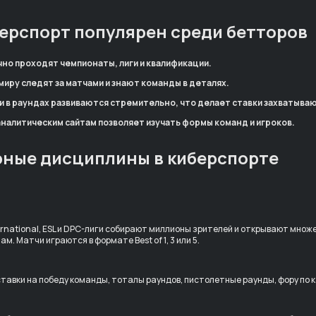
ерспорт популярен среди бетторов
но проходят чемпионаты, лиги и квалификации.
миру следят за матчами и знают команды в деталях.
ли в раундах развиваются стремительно, что делает ставки захватыва
 аналитическим сайтам позволяет изучать формы команд и игроков.
ные дисциплины в киберспорте
ernational, ESL и DPC-лиги собирают миллионы зрителей и открывают множе
. Матчи играются в формате Best of 1, 3 или 5.
тавки на победу команды, тоталы раундов, пистолетные раунды, фору по 