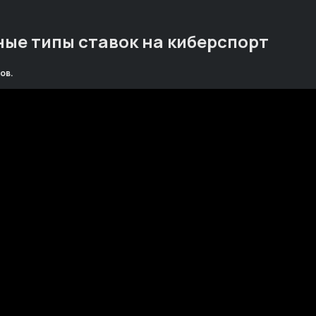
ые типы ставок на киберспорт
ов.
est of 3.
 меньше, например, ТБ 2.5.
матча (например, 2:0).
рон, количество убийств, уничтоженных башен и так далее.
ущей карте, статистика игроков, ставки по ходу раундов.
ывать при ставках на киберспорт
вие, замены в составе — всё это влияет на шансы.
ективными. Команда, не адаптирующаяся к изменениям, может легко прои