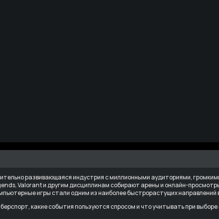
ремительно развивающаяся индустрия с миллионными аудиториями, громки
 Legends, Valorant и другим дисциплинам собирают арены и онлайн-просмот
компьютерные игры стали одним из наиболее быстрорастущих направлений 
иберспорт, какие события пользуются спросом и что учитывать при выборе 