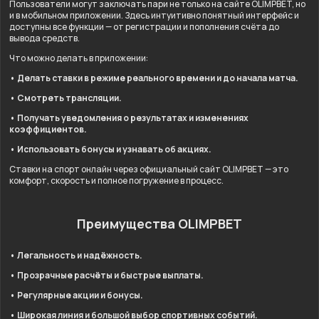
Пользователи могут заключать пари не только на сайте OLIMPBET, но
и в мобильном приложении. Здесь интуитивно понятный интерфейс и
доступны все функции — от регистрации и пополнения счёта до
вывода средств.
Что можно делать в приложении:
• Делать ставки в режиме реального времени и до начала матча.
• Смотреть трансляции.
• Получать уведомления о результатах и изменениях
коэффициентов.
• Использовать бонусы и узнавать об акциях.
Ставки на спорт онлайн через официальный сайт OLIMPBET — это
комфорт, скорость и полное погружение в процесс.
Преимущества OLIMPBET
• Легальность и надёжность.
• Прозрачные расчёты и быстрые выплаты.
• Регулярные акции и бонусы.
• Широкая линия и большой выбор спортивных событий.