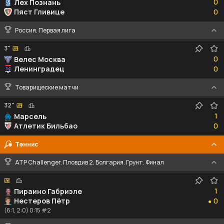
0
Лех Познань
0
Пяст Гливице
0
Россия. Первая лига
3"
0
0
Велес Москва
0
Ленинградец
0
Товарищеские матчи
32"
1
1
Марсель
0
Атлетик Бильбао
0
Теннис
ATP Challenger. Пловдив 2. Болгария. Грунт. Финал
1
1
Пираино Габриэле
0
Нестеров Пётр
0
●
(6:1, 2:0) 0:15 #2