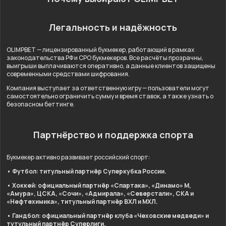
Легальность и надёжность
OLIMPBET — лицензированный букмекер, работающий в рамках
законодательства РФ и СРО букмекеров. Все расчёты прозрачны,
выигрыши выплачиваются оперативно, а данные клиентов защищены
современными средствами шифрования.
Компания выступает за ответственную игру — пользователи могут
самостоятельно ограничить сумму и время ставок, а также узнать о
безопасном беттинге.
Партнёрство и поддержка спорта
Букмекер активно развивает российский спорт:
• Футбол: титульный партнёр Суперкубка России.
• Хоккей: официальный партнёр «Спартака», «Динамо» М,
«Амура», ЦСКА, «Сочи», «Адмирала», «Северстали», СКА и
«Нефтехимика», титульный партнёр ВХЛ и МХЛ.
• Гандбол: официальный партнёр клуба «Чеховские медведи» и
тутульный партнёр Суперлиги.