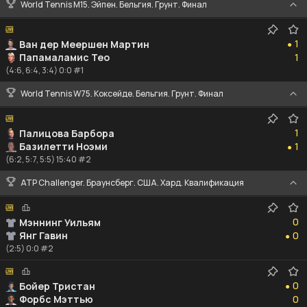
World Tennis M15. Эйпен. Бельгия. Грунт. Финал
1
1
Ван дер Меершен Мартин
●
1
Папамаламис Тео
1
(4:6, 6:4, 3:4) 0:0 #1
World Tennis W75. Коксейде. Бельгия. Грунт. Финал
1
1
Палицова Барбора
1
Базилетти Ноэми
1
●
(6:2, 5:7, 5:5) 15:40 #2
ATP Challenger. Браунсберг. США. Хард. Квалификация
0
0
Мэннинг Уильям
0
Янг Гавин
0
●
(2:5) 0:0 #2
0
0
Бойер Тристан
●
0
Форбс Мэттью
0