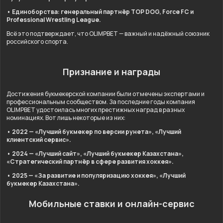
• Единоборства: генеральный партнёр TOP DOG, Force FC и
Professional Wrestling League.
Всё это подтверждает, что OLIMPBET — важный и надёжный союзник
российского спорта.
Признание и награды
Достижения букмекерской компании были отмечены экспертами и
профессиональным сообществом. За последние годы компания
OLIMPBET удостоилась многих престижных наград в разных
номинациях. Вот лишь некоторые из них:
• 2022 — «Лучший букмекер по версии рунета», «Лучший
клиентский сервис».
• 2024 — «Лучший сайт», «Лучший букмекер Казахстана»,
«Стратегический партнёр в сфере развития хоккея».
• 2025 — «За развитие и популяризацию хоккея», «Лучший
букмекер Казахстана».
Мобильные ставки и онлайн-сервис