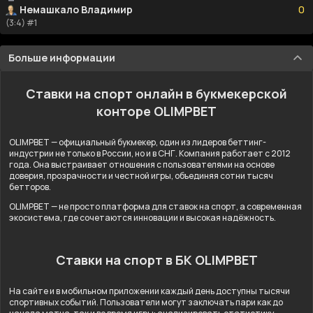
Немашкало Владимир
0
(3:4) #1
Больше информации
Ставки на спорт онлайн в букмекерской
конторе OLIMPBET
OLIMPBET — официальный букмекер, один из лидеров беттинг-
индустрии не только в России, но и в СНГ. Компания работает с 2012
года. Она выстраивает отношения с пользователями на основе
доверия, прозрачности и честной игры, объединяя сотни тысяч
бетторов.
OLIMPBET — не просто платформа для ставок на спорт, а современная
экосистема, где сочетаются инновации и высокая надёжность.
Ставки на спорт в БК OLIMPBET
На сайте и в мобильном приложении каждый день доступны тысячи
спортивных событий. Пользователи могут заключать пари как до