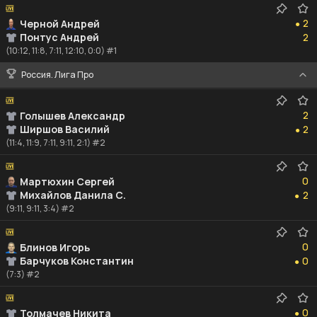
2
2
Черной Андрей
●
2
Понтус Андрей
2
(10:12, 11:8, 7:11, 12:10, 0:0) #1
Россия. Лига Про
2
2
Голышев Александр
2
Ширшов Василий
2
●
(11:4, 11:9, 7:11, 9:11, 2:1) #2
0
0
Мартюхин Сергей
2
Михайлов Данила С.
2
●
(9:11, 9:11, 3:4) #2
0
0
Блинов Игорь
0
Барчуков Константин
0
●
(7:3) #2
0
0
Толмачев Никита
●
0