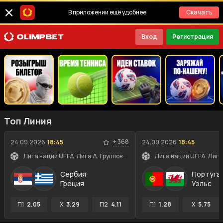
В приложении ещё удобнее
Скачать
Вход
Регистрация
Топ Линия
+
368
24.09.2026
18:45
24.09.2026
18:45
Лига наций UEFA. Лига A. Групповой этап
Сербия
Португа
Греция
Уэльс
П1
2.05
X
3.29
П2
4.11
П1
1.28
X
5.75