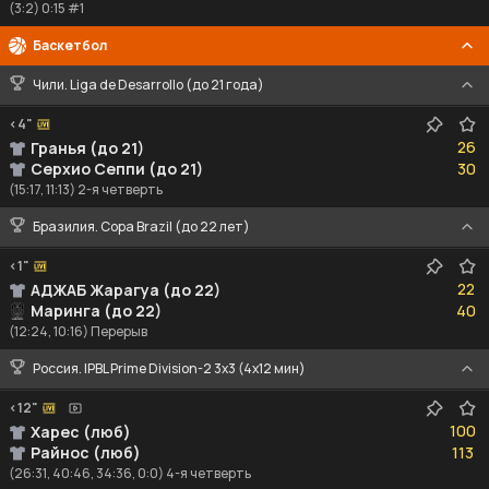
(3:2) 0:15 #1
Баскетбол
Чили. Liga de Desarrollo (до 21 года)
<4"
26
26
Гранья (до 21)
30
Серхио Сеппи (до 21)
30
(15:17, 11:13) 2-я четверть
Бразилия. Copa Brazil (до 22 лет)
<1"
22
22
АДЖАБ Жарагуа (до 22)
40
Маринга (до 22)
40
(12:24, 10:16) Перерыв
Россия. IPBL Prime Division-2 3x3 (4x12 мин)
<12"
100
100
Харес (люб)
113
Райнос (люб)
113
(26:31, 40:46, 34:36, 0:0) 4-я четверть