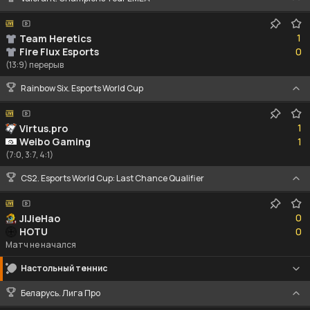
1
1
Team Heretics
0
Fire Flux Esports
0
(13:9) перерыв
Rainbow Six. Esports World Cup
1
1
Virtus.pro
1
Weibo Gaming
1
(7:0, 3:7, 4:1)
CS2. Esports World Cup: Last Chance Qualifier
0
0
JIJieHao
0
HOTU
0
Матч не начался
Настольный теннис
Беларусь. Лига Про