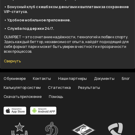
• Бонусный клуб с кешбэком деньгами и выплатами за сохранение
VIP-статуса.
• Удобное мобильное приложение.
• Служба поддержки 24/7.
OLIMPBET — это сочетание надёжности, технологий и любви к спорту.
Здесь каждый беттор, независимо от опыта, найдёт подходящий для
себя формат пари и может быть уверен в честности и прозрачности
всех процессов.
Свернуть
О букмекере
Контакты
Наши партнеры
Документы
Блог
Калькулятор систем
Статистика
Результаты
Скачать приложение
Помощь