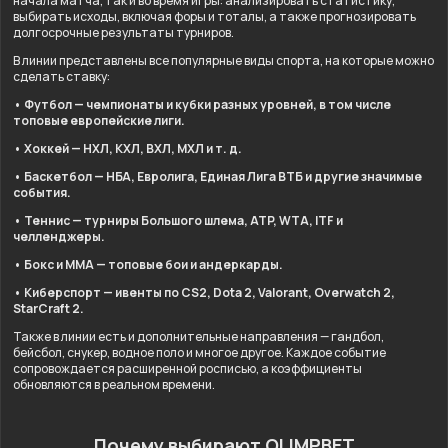
начала матча, так и во время игры: анализировать статистику,
выбирать исходы, включая форы и тоталы, а также прогнозировать
долгосрочные результаты турниров.
В линии представлены все популярные виды спорта, на которые можно
сделать ставку:
• Футбол — чемпионаты и кубки разных уровней, в том числе
топовые европейские лиги.
• Хоккей — НХЛ, КХЛ, ВХЛ, МХЛ и т. д.
• Баскетбол — НБА, Евролига, Единая Лига ВТБ и другие значимые
события.
• Теннис — турниры Большого шлема, ATP, WTA, ITF и
челленджеры.
• Бокс и ММА — топовые бои и андеркарды.
• Киберспорт — ивенты по CS2, Dota 2, Valorant, Overwatch 2,
StarCraft 2.
Также в линии есть и дополнительные направления — гандбол,
бейсбол, снукер, водное поло и многое другое. Каждое событие
сопровождается расширенной росписью, а коэффициенты
обновляются в реальном времени.
Почему выбирают OLIMPBET