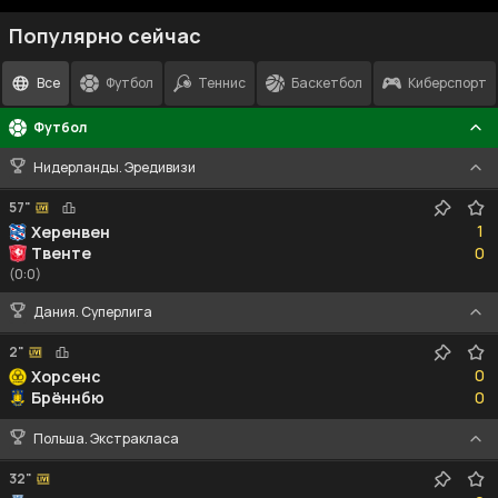
Популярно сейчас
Все
Футбол
Теннис
Баскетбол
Киберспорт
Футбол
Нидерланды. Эредивизи
57"
1
1
Херенвен
0
Твенте
0
(0:0)
Дания. Суперлига
2"
0
0
Хорсенс
0
Брённбю
0
Польша. Экстракласа
32"
0